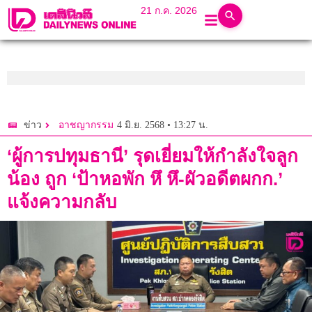
21 ก.ค. 2026
4 มิ.ย. 2568 • 13:27 น.
ข่าว
อาชญากรรม
‘ผู้การปทุมธานี’ รุดเยี่ยมให้กำลังใจลูก
น้อง ถูก ‘ป้าหอพัก หึ หึ-ผัวอดีตผกก.’
แจ้งความกลับ