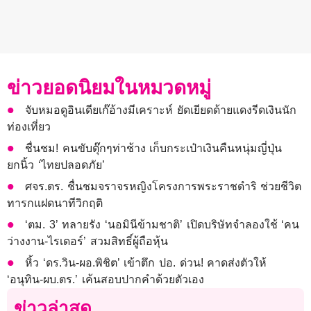
ข่าวยอดนิยมในหมวดหมู่
จับหมอดูอินเดียเก๊อ้างมีเคราะห์ ยัดเยียดด้ายแดงรีดเงินนัก
ท่องเที่ยว
ชื่นชม! คนขับตุ๊กๆท่าช้าง เก็บกระเป๋าเงินคืนหนุ่มญี่ปุ่น
ยกนิ้ว ‘ไทยปลอดภัย’
ศจร.ตร. ชื่นชมจราจรหญิงโครงการพระราชดำริ ช่วยชีวิต
ทารกแฝดนาทีวิกฤติ
‘ตม. 3’ ทลายรัง ‘นอมินีข้ามชาติ’ เปิดบริษัทจำลองใช้ ‘คน
ว่างงาน-ไรเดอร์’ สวมสิทธิ์ผู้ถือหุ้น
หิ้ว ‘ดร.วิน-ผอ.พิชิต’ เข้าตึก ปอ. ด่วน! คาดส่งตัวให้
‘อนุทิน-ผบ.ตร.’ เค้นสอบปากคำด้วยตัวเอง
ข่าวล่าสุด