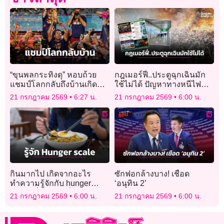
“ขุนพลกระทิงดุ” หอบถ้วย
กฎเมอร์ฟี่..ประตูฉุกเฉินมัก
แชมป์โลกกลับถึงบ้านเกิด
ใช้ไม่ได้ ปัญหาทางหนีไฟ
แล้ว
หรือจิตสำนึกปลอดภัย
21 กรกฎาคม 2569
6:27 น.
21 กรกฎาคม 2569
6:00 น.
กินมากไป เกิดจากอะไร
ซักฟอกล้างบาง! เชือด
ทำความรู้จักกับ hunger
‘อนุทิน 2’
scale เพื่อปรับเปลี่ยน
21 กรกฎาคม 2569
6:00 น.
21 กรกฎาคม 2569
6:00 น.
พฤติกรรมกินให้พอดี