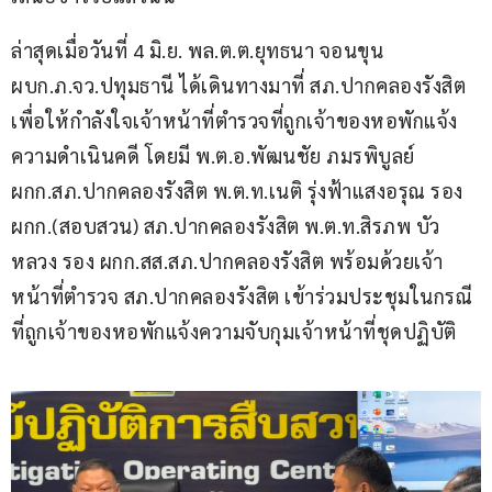
ล่าสุดเมื่อวันที่ 4 มิ.ย. พล.ต.ต.ยุทธนา จอนขุน 
ผบก.ภ.จว.ปทุมธานี ได้เดินทางมาที่ สภ.ปากคลองรังสิต 
เพื่อให้กำลังใจเจ้าหน้าที่ตำรวจที่ถูกเจ้าของหอพักแจ้ง
ความดำเนินคดี โดยมี พ.ต.อ.พัฒนชัย ภมรพิบูลย์ 
ผกก.สภ.ปากคลองรังสิต พ.ต.ท.เนติ รุ่งฟ้าแสงอรุณ รอง 
ผกก.(สอบสวน) สภ.ปากคลองรังสิต พ.ต.ท.สิรภพ บัว
หลวง รอง ผกก.สส.สภ.ปากคลองรังสิต พร้อมด้วยเจ้า
หน้าที่ตำรวจ สภ.ปากคลองรังสิต เข้าร่วมประชุมในกรณี
ที่ถูกเจ้าของหอพักแจ้งความจับกุมเจ้าหน้าที่ชุดปฏิบัติ