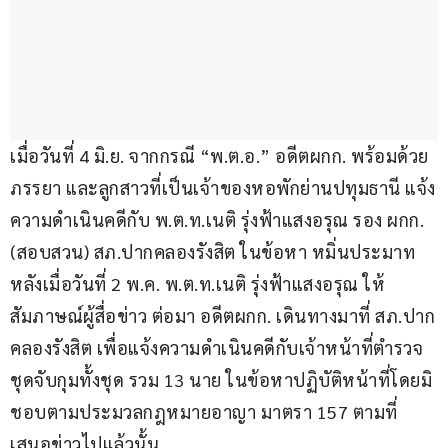
เมื่อวันที่ 4 มิ.ย. จากกรณี “พ.ต.อ.” อดีตผกก. พร้อมด้วย
ภรรยา และลูกสาวที่เป็นเจ้าของหอพักย่านปทุมธานี แจ้ง
ความดำเนินคดีกับ พ.ต.ท.เนติ รุ่งฟ้าแสงอรุณ รอง ผกก.
(สอบสวน) สภ.ปากคลองรังสิต ในข้อหา หมิ่นประมาท 
หลังเมื่อวันที่ 2 พ.ค. พ.ต.ท.เนติ รุ่งฟ้าแสงอรุณ ให้
สัมภาษณ์ผู้สื่อข่าว ต่อมา อดีตผกก. เดินทางมาที่ สภ.ปาก
คลองรังสิต เพื่อแจ้งความดำเนินคดีกับเจ้าหน้าที่ตำรวจ
ชุดจับกุมทั้งชุด รวม 13 นาย ในข้อหาปฏิบัติหน้าที่โดยมิ
ชอบตามประมวลกฎหมายอาญา มาตรา 157 ตามที่
เสนอข่าวไปแล้วนั้น