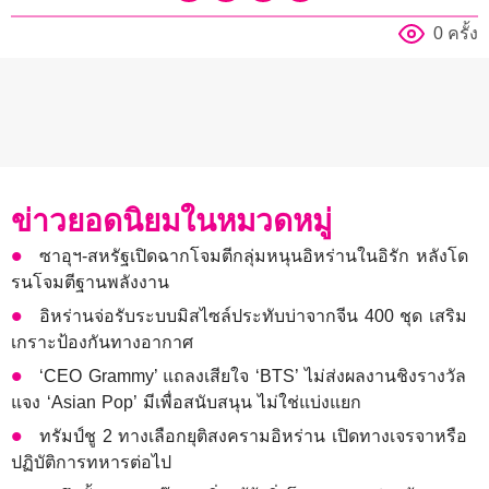
0 ครั้ง
ข่าวยอดนิยมในหมวดหมู่
ซาอุฯ-สหรัฐเปิดฉากโจมตีกลุ่มหนุนอิหร่านในอิรัก หลังโด
รนโจมตีฐานพลังงาน
อิหร่านจ่อรับระบบมิสไซล์ประทับบ่าจากจีน 400 ชุด เสริม
เกราะป้องกันทางอากาศ
‘CEO Grammy’ แถลงเสียใจ ‘BTS’ ไม่ส่งผลงานชิงรางวัล
แจง ‘Asian Pop’ มีเพื่อสนับสนุน ไม่ใช่แบ่งแยก
ทรัมป์ชู 2 ทางเลือกยุติสงครามอิหร่าน เปิดทางเจรจาหรือ
ปฏิบัติการทหารต่อไป