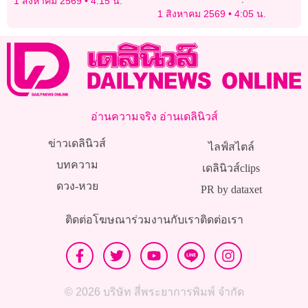
1 สิงหาคม 2569
4:15 น.
ทรัพย์ ‘พ่อแม่ลูก-พี่น้อง
1 สิงหาคม 2569
4:05 น.
รัสเซีย’ 5 ศพ
อ่านความจริง อ่านเดลินิวส์
ข่าวเดลินิวส์
ไลฟ์สไตล์
บทความ
เดลินิวส์clips
ดวง-หวย
PR by dataxet
ติดต่อโฆษณา
ร่วมงานกับเรา
ติดต่อเรา
© 2026 บริษัท สี่พระยาการพิมพ์ จำกัด