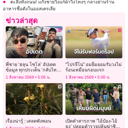
ตะลึงทั้งถนน! แก๊งชายวิ่งแก้ผ้าวิ่งโทงๆ กลางย่านร้าน
อาหารชื่อดังในออสเตรเลีย
ข่าวล่าสุด
พี่ชาย ‘ฮลุน โซโล่’ อัปเดต
“โปรจีโน่” อมยิ้มยอมรับวงไม่
ข้อมูล ทุกประเด็น ‘กลับไทย-
ร้อนเหมือนรอบแรก
ทรัพย์สิน-ผลชันสูตร’
1 สิงหาคม 2569
5:05 น.
1 สิงหาคม 2569
5:00 น.
เรื่องน่ารู้ : เสลดพังพอน
เปิดคำสารภาพ ‘ไอ้ป๋อง-ไอ้
ธง’ ปลอมตำรวจปล้นฆ่าชิง