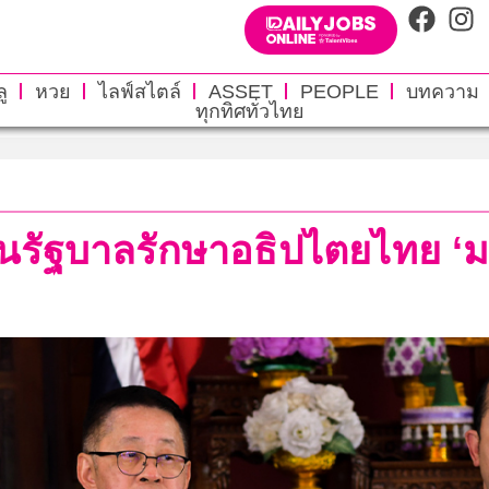
ู
หวย
ไลฟ์สไตล์
ASSET
PEOPLE
บทความ
ทุกทิศทั่วไทย
นรัฐบาลรักษาอธิปไตยไทย ‘มา