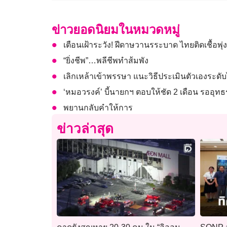
ข่าวยอดนิยมในหมวดหมู่
เตือนเฝ้าระวัง! ฝีดาษวานรระบาด ไทยติดเชื้อพุ่ง
“ยิ่งชีพ”…พลีชีพทำส้มพัง
เลิกเหล้าเข้าพรรษา แนะวิธีประเมินตัวเองระด
‘หมอวรงค์’ บี้นายกฯ ตอบให้ชัด 2 เดือน รออุทธ
พยานกลับคำให้การ
ข่าวล่าสุด