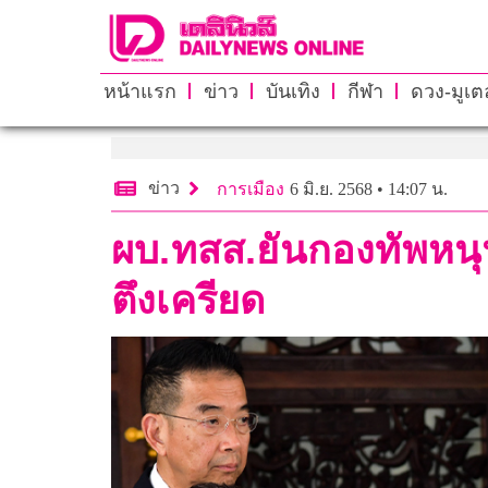
หน้าแรก
ข่าว
บันเทิง
กีฬา
ดวง-มูเตล
ข่าว
การเมือง
6 มิ.ย. 2568 • 14:07 น.
ผบ.ทสส.ยันกองทัพหนุ
ตึงเครียด