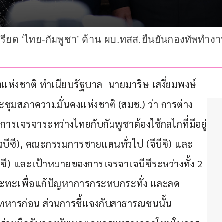
ครียด ‘ไทย-กัมพูชา’ ด้าน ผบ.ทสส.ยืนยันกองทัพทำง
นคงแห่งชาติ ทำเนียบรัฐบาล  นายมาริษ เสงี่ยมพงษ์ 
ุมสภาความมั่นคงแห่งชาติ (สมช.) ว่า การต่าง
การเจรจาระหว่างไทยกับกัมพูชาต้องใช้กลไกที่มีอยู่
บีซี), คณะกรรมการชายแดนทั่วไป (จีบีซี) และ
ี) และเป้าหมายของการเจรจาเจบีซีระหว่างทั้ง 2 
งจุดปะทะเพื่อแก้ปัญหาการกระทบกระทั่ง และลด
หารก่อน ส่วนการชี้แจงกับสาธารณชนนั้น 