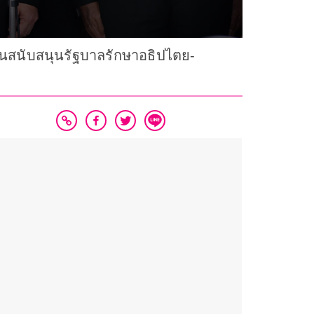
านสนับสนุนรัฐบาลรักษาอธิปไตย-