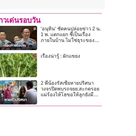
่าวเด่นรอบวัน
‘อนุทิน’ ซัดคนปล่อยข่าว 2 น.
1 พ. แตกแยก ชี้เป็นเรื่อง
ภายในบ้าน ไม่ใช่ธุระของ
ใคร
เรื่องน่ารู้ : ผักแขยง
2 พี่น้องรัสเซียหายปริศนา
วงจรปิดพบรถจยย.สะกดรอย
แม่ร้องไห้โฮขอให้ลูกยังมี
ชีวิต!