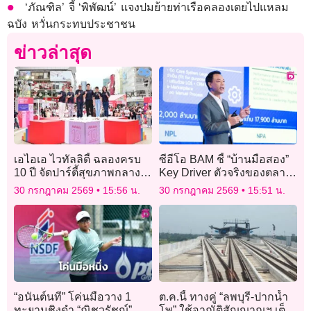
‘ภัณฑิล’ จี้ ‘พิพัฒน์’ แจงปมย้ายท่าเรือคลองเตยไปแหลม
ฉบัง หวั่นกระทบประชาชน
ข่าวล่าสุด
เอไอเอ ไวทัลลิตี้ ฉลองครบ
ซีอีโอ BAM ชี้ “บ้านมือสอง”
10 ปี จัดปาร์ตี้สุขภาพกลางใจ
Key Driver ตัวจริงของตลาด
เมือง “10th Anniversary AIA
อสังหาริมทรัพย์ไทย
30 กรกฎาคม 2569
15:56 น.
30 กรกฎาคม 2569
15:51 น.
Vitality in the City”
“อนันต์นที” โค่นมือวาง 1
ต.ค.นี้ ทางคู่ “ลพบุรี-ปากน้ำ
ทะยานชิงดำ “ณิชวรัชญ์” มี
โพ” ใช้อาณัติสัญญาณฯ เต็ม