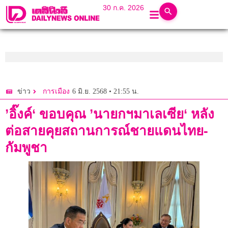
30 ก.ค. 2026
6 มิ.ย. 2568 • 21:55 น.
ข่าว
การเมือง
’อิ๊งค์‘ ขอบคุณ ’นายกฯมาเลเซีย‘ หลัง
ต่อสายคุยสถานการณ์ชายแดนไทย-
กัมพูชา