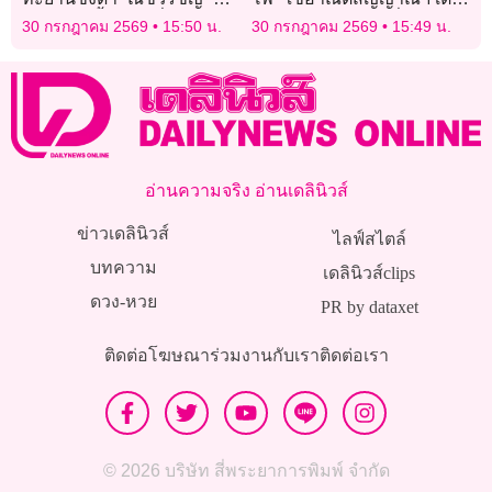
ลุ้นแชมป์ทั้งหญิงเดี่ยว-คู่ ศึก
ระบบ “ขร.” กำชับเพิ่ม
30 กรกฎาคม 2569
15:50 น.
30 กรกฎาคม 2569
15:49 น.
เทนนิส “เอเชียน โฟร์ทีน”
มาตรการป้องกันลักลอบตัด
สาย
อ่านความจริง อ่านเดลินิวส์
ข่าวเดลินิวส์
ไลฟ์สไตล์
บทความ
เดลินิวส์clips
ดวง-หวย
PR by dataxet
ติดต่อโฆษณา
ร่วมงานกับเรา
ติดต่อเรา
© 2026 บริษัท สี่พระยาการพิมพ์ จำกัด