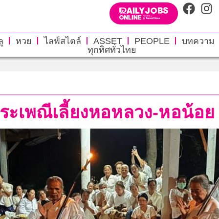
ู
หวย
ไลฟ์สไตล์
ASSET
PEOPLE
บทความ
ทุกทิศทั่วไทย
ระเพณีเลี้ยงหอหลวง-หอน้อ