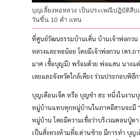
บุญเลี้ยงหอหลวง เป็นประเพณีปฏิบัติสืบ
วันขึ้น 10 ค่ำ แทน
ที่ศูนย์วัฒนธรรมบ้านเดิ่น บ้านเจ้าพ่อกวน
หลวงและหอน้อย โดยมีเจ้าพ่อกวน (ดร.ถาว
มาศ เชื้อบุญมี) พร้อมด้วย พ่อแสน นางแต่ง
เลยและจังหวัดใกล้เคียง ร่วมประกอบพิธี
บุญเดือนเจ็ด หรือ บุญซำ ฮะ หนึ่งในงานบุ
หมู่บ้านแทบทุกหมู่บ้านในภาคอีสานจะมี “
หมู่บ้าน โดยมีความเชื่อว่าบริเวณดอนปู่ตา 
เป็นสิ่งหวงห้ามที่อ.ด่านซ้าย มีการทำ บุญเ