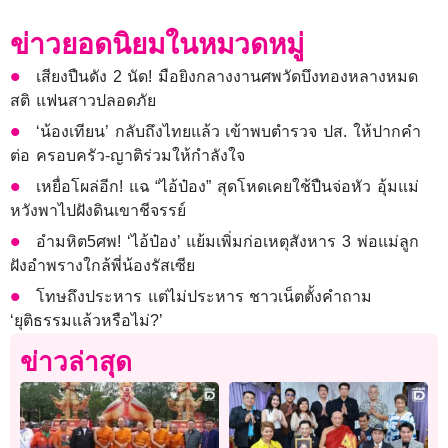
ข่าวยอดนิยมในหมวดหมู่
เสียงปืนดัง 2 นัด! มือยิงกลางงานศพวัดบึงทองหลางหมด
สติ แฟนสาวปลอดภัย
‘น้องเทียน’ กลับถึงไทยแล้ว เข้าพบตำรวจ ปส. ให้ปากคำ
ต่อ ครอบครัว-ญาติร่วมให้กำลังใจ
เหยื่อโผล่อีก! แฉ “ไอ้ป๋อง” สุดโหดเคยใช้ปืนจ่อหัว อุ้มแม่
หวังพาไปฝังดินเขาชีจรรย์
อำมหิต5ศพ! ‘ไอ้ป๋อง’ แย้มเพิ่มก่อเหตุสังหาร 3 พ่อแม่ลูก
ฝังอำพรางใกล้พี่น้องรัสเซีย
โทษถึงประหาร แต่ไม่ประหาร ชาวเน็ตตั้งคำถาม
‘ยุติธรรมแล้วหรือไม่?’
ข่าวล่าสุด