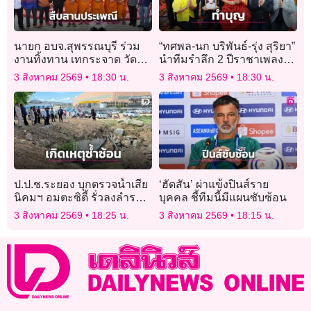
นายก อบจ.สุพรรณบุรี ร่วม
“ทศพล-นก บริพันธ์-รุ่ง สุริยา”
งานทิ้งทาน เทกระจาด วัดป่า
นำทีมรำลึก 2 ปีราชาเพลง
เลไลยก์วรวิหาร
พูด “เพลิน พรหมแดน” ศิลปิน
3 สิงหาคม 2569
18:30 น.
3 สิงหาคม 2569
18:30 น.
แห่งชาติ
ป.ป.ช.ระยอง บุกตรวจน้ำเสีย
‘ฮัดสัน’ ผ่าแข้งปินส์ราย
นิคมฯ อมตะซิตี้ รั่วลงลำราง
บุคคล ชี้ทีมนี้มีแผนซับซ้อน
สาธารณะ อบต.มาบยางพร
3 สิงหาคม 2569
18:25 น.
3 สิงหาคม 2569
18:15 น.
จ่อเอาผิดเพิ่ม!