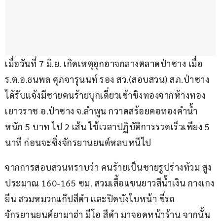
เมื่อวันที่ 7 มิ.ย. เกิดเหตุอุกอาจกลางตลาดป่าซาง เมื่อ 
ร.ต.อ.ธนพล ศุภจารุนนท์ รอง สว.(สอบสวน) สภ.ป่าซาง 
ได้รับแจ้งมีชายคนร้ายบุกเดี่ยวเข้าชิงทองจากห้างทอง
เยาวราช อ.ป่าซาง จ.ลำพูน กวาดสร้อยคอทองคำน้ำ
หนัก 5 บาท ไป 2 เส้น ใช้เวลาปฏิบัติการรวดเร็วเพียง 5 
นาที ก่อนจะซิ่งจักรยานยนต์หลบหนีไป
จากการสอบสวนทราบว่า คนร้ายเป็นชายรูปร่างท้วม สูง
ประมาณ 160-165 ซม. สวมเสื้อแขนยาวสีน้ำเงิน กางเกง
ยีน สวมหมวกแก๊ปสีดำ และปิดบังใบหน้า ขี่รถ
จักรยานยนต์ยามาฮ่า มีโอ สีดำ มาจอดหน้าร้าน จากนั้น