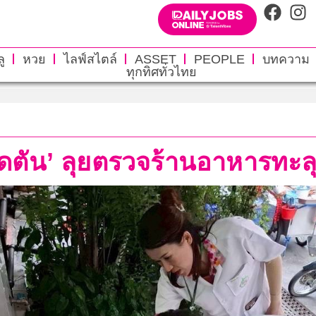
ู
หวย
ไลฟ์สไตล์
ASSET
PEOPLE
บทความ
ทุกทิศทั่วไทย
ตัน’ ลุยตรวจร้านอาหารทะลุเ