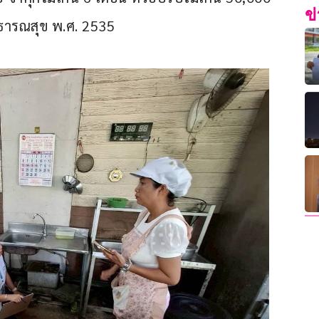
ข
าธารณสุข พ.ศ. 2535