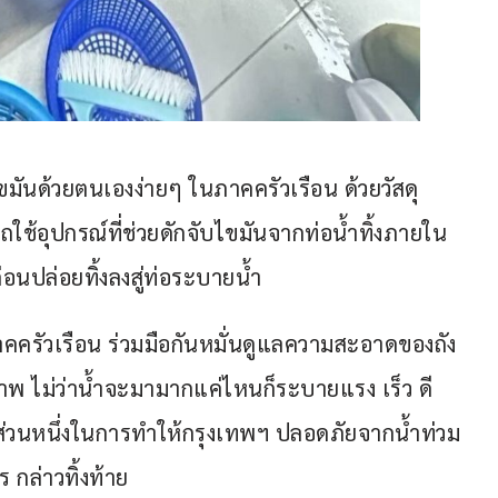
ขมันด้วยตนเองง่ายๆ ในภาคครัวเรือน ด้วยวัสดุ
ถใช้อุปกรณ์ที่ช่วยดักจับไขมันจากท่อน้ำทิ้งภายใน
่อนปล่อยทิ้งลงสู่ท่อระบายน้ำ
ัวเรือน ร่วมมือกันหมั่นดูแลความสะอาดของถัง
าพ ไม่ว่าน้ำจะมามากแค่ไหนก็ระบายแรง เร็ว ดี 
่วนหนึ่งในการทำให้กรุงเทพฯ ปลอดภัยจากน้ำท่วม
กล่าวทิ้งท้าย