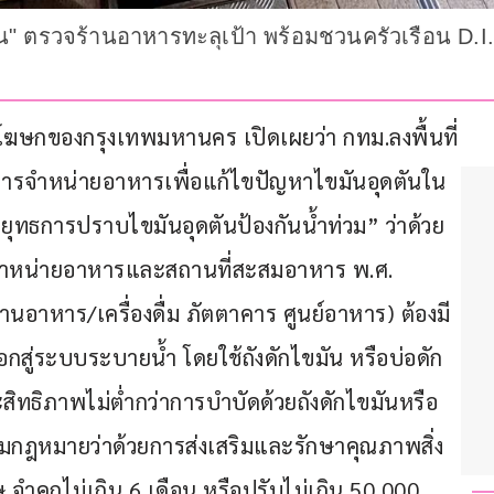
" ตรวจร้านอาหารทะลุเป้า พร้อมชวนครัวเรือน D.I.Y.
าล โฆษกของกรุงเทพมหานคร เปิดเผยว่า กทม.ลงพื้นที่
การจำหน่ายอาหารเพื่อแก้ไขปัญหาไขมันอุดตันใน
“ยุทธการปราบไขมันอุดตันป้องกันน้ำท่วม” ว่าด้วย
ี่จำหน่ายอาหารและสถานที่สะสมอาหาร พ.ศ. 
อาหาร/เครื่องดื่ม ภัตตาคาร ศูนย์อาหาร) ต้องมี
กสู่ระบบระบายน้ำ โดยใช้ถังดักไขมัน หรือบ่อดัก
ระสิทธิภาพไม่ต่ำกว่าการบำบัดด้วยถังดักไขมันหรือ
ามกฎหมายว่าด้วยการส่งเสริมและรักษาคุณภาพสิ่ง
จำคุกไม่เกิน 6 เดือน หรือปรับไม่เกิน 50,000 