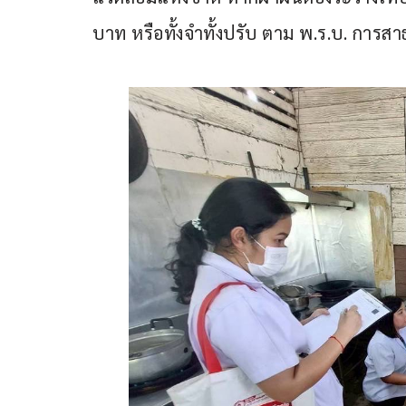
บาท หรือทั้งจำทั้งปรับ ตาม พ.ร.บ. การส