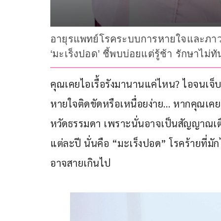
อายุรแพทย์โรคระบบการหายใจและภาวะวิ
‘มะเร็งปอด’ ชี้พบบ่อยแต่รู้ช้า รักษาไม่ทัน 
คุณเคยไอเรื้อรังมานานแค่ไหน? ไอจนเจ็บ
หายใจติดขัดหรือเหนื่อยง่าย… หากคุณเคยมี
หวัดธรรมดา เพราะนั่นอาจเป็นสัญญาณเตื
แต่ละปี นั่นคือ “มะเร็งปอด” โรคร้ายที่มั
อาจสายเกินไป