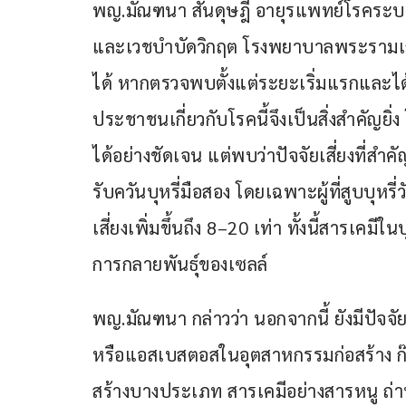
พญ.มัณฑนา สันดุษฎี อายุรแพทย์โรคร
และเวชบำบัดวิกฤต โรงพยาบาลพระรามเก้
ได้ หากตรวจพบตั้งแต่ระยะเริ่มแรกและได้ร
ประชาชนเกี่ยวกับโรคนี้จึงเป็นสิ่งสำคัญยิ
ได้อย่างชัดเจน แต่พบว่าปัจจัยเสี่ยงที่สำคัญท
รับควันบุหรี่มือสอง โดยเฉพาะผู้ที่สูบบุห
เสี่ยงเพิ่มขึ้นถึง 8–20 เท่า ทั้งนี้สารเคมีใ
การกลายพันธุ์ของเซลล์
พญ.มัณฑนา กล่าวว่า นอกจากนี้ ยังมีปัจจัยเ
หรือแอสเบสตอสในอุตสาหกรรมก่อสร้าง ก๊
สร้างบางประเภท สารเคมีอย่างสารหนู ถ่า