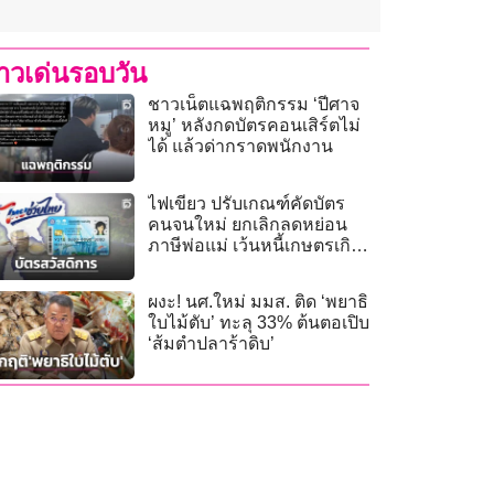
่าวเด่นรอบวัน
ชาวเน็ตแฉพฤติกรรม ‘ปีศาจ
หมู’ หลังกดบัตรคอนเสิร์ตไม่
ได้ แล้วด่ากราดพนักงาน
ไฟเขียว ปรับเกณฑ์คัดบัตร
คนจนใหม่ ยกเลิกลดหย่อน
ภาษีพ่อแม่ เว้นหนี้เกษตรเกิน
1 แสน
ผงะ! นศ.ใหม่ มมส. ติด ‘พยาธิ
ใบไม้ตับ’ ทะลุ 33% ต้นตอเปิบ
‘ส้มตำปลาร้าดิบ’