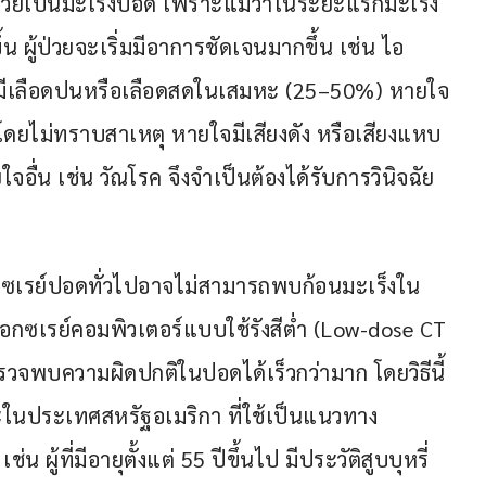
ยป่วยเป็นมะเร็งปอด เพราะแม้ว่าในระยะแรกมะเร็ง
น ผู้ป่วยจะเริ่มมีอาการชัดเจนมากขึ้น เช่น ไอ
ย ไอมีเลือดปนหรือเลือดสดในเสมหะ (25–50%) หายใจ
โดยไม่ทราบสาเหตุ หายใจมีเสียงดัง หรือเสียงแหบ 
อื่น เช่น วัณโรค จึงจำเป็นต้องได้รับการวินิจฉัย
กซเรย์ปอดทั่วไปอาจไม่สามารถพบก้อนมะเร็งใน
องเอกซเรย์คอมพิวเตอร์แบบใช้รังสีต่ำ (Low-dose CT 
จพบความผิดปกติในปอดได้เร็วกว่ามาก โดยวิธีนี้
ในประเทศสหรัฐอเมริกา ที่ใช้เป็นแนวทาง
ผู้ที่มีอายุตั้งแต่ 55 ปีขึ้นไป มีประวัติสูบบุหรี่