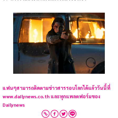
แฟนๆสามารถติดตามข่าวสารรอบโลกได้แล้ววันนี้ที่ 
www.dailynews.co.th และทุกแพลตฟอร์มของ 
Dailynews 