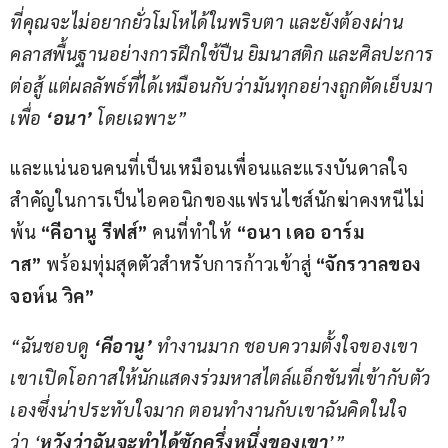
ที่คุณจะไม่อยากยั่วโมโหได้ในพริบตา 
และยังต้องผ่าน
คลาสพื้นฐานอย่างการฝึกใช้ปืน ยิมนาสติก และศิลปะการ
ต่อสู้ แต่ผลลัพธ์ที่ได้เหมือนกับว่ามันทุกอย่างถูกตัดเย็บมา
เพื่อ 
‘อนา’
 โดยเฉพาะ”
และแน่นอนคนที่เป็นเหมือนเพื่อนและแรงบันดาลใจ
สำคัญในการเป็นไอคอนิกของแฟรนไชส์นักฆ่าคงหนีไม่
พ้น 
“คีอานู รีฟส์”
 คนที่ทำให้ 
“อนา เดอ อาร์ม
าส”
 พร้อมทุ่มสุดตัวสำหรับการก้าวเข้าสู่ 
“จักรวาลของ
จอห์น วิค”
“ฉันชอบดู 
‘คีอานู’
 ทำงานมาก ชอบความตั้งใจของเขา 
เขาเปิดโอกาสให้นักแสดงร่วมหาสไตล์แอ็กชันที่เข้ากับตัว
เองซึ่งน่าประทับใจมาก ตอนทำงานกับเขาฉันคิดในใจ
ว่า ‘
หวังว่าฉันจะทำได้ซักครึ่งหนึ่งของเขา
’”