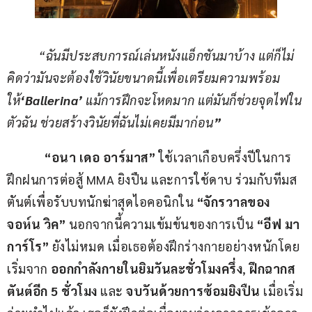
“
ฉันมีประสบการณ์เล่นหนังแอ็กชันมาบ้าง แต่ก็ไม่
คิดว่ามันจะต้องใช้วินัยขนาดนี้เพื่อเตรียมความพร้อม
ให้
‘Ballerina’
แม้การฝึกจะโหดมาก แต่มันก็ช่วยจุดไฟใน
ตัวฉัน ช่วยสร้างวินัยที่ฉันไม่เคยมีมาก่อน
”
“อนา เดอ อาร์มาส” 
ใช้เวลาเกือบครึ่งปีในการ
ฝึกฝนการต่อสู้ MMA ยิงปืน และการใช้ดาบ ร่วมกับทีมส
ตันต์เพื่อรับบทนักฆ่าสุดไอคอนิกใน 
“จักรวาลของ
จอห์น วิค”
 นอกจากนี้ความเข้มข้นของการเป็น 
“อีฟ มา
การ์โร”
 ยังไม่หมด เมื่อเธอต้องฝึกร่างกายอย่างหนักโดย
เริ่มจาก 
ออกกำลังกายในยิมวันละชั่วโมงครึ่ง
, 
ฝึกฉากส
ตันต์อีก 5 ชั่วโมง
 และ 
จบวันด้วยการซ้อมยิงปืน
 เมื่อเริ่ม