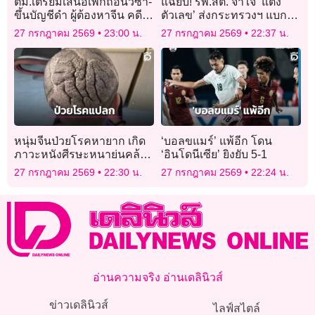
ตม.เตรียมเสนอเพิกถอนวีซ่า-
แฉยับ! รพ.สต. จำใจ ‘แต่ง
ขึ้นบัญชีดำ ผู้ต้องหาจีน คดี
ตัวเลข’ ส่งกระทรวงฯ แบก
โรงแรมทุนสีเทา
KPI ไม่ไหว โดนขู่ตัดงบ!
27 กรกฎาคม 2569
23:00 น.
27 กรกฎาคม 2569
22:37 น.
หนุ่มจีนป่วยโรคหายาก เกิด
‘บอลขแมร์’ แพ้อีก โดน
ภาวะหนังศีรษะหนาย่นคล้าย
‘อินโดนีเซีย’ ยิงยับ 5-1
“สมองมนุษย์”
27 กรกฎาคม 2569
22:30 น.
27 กรกฎาคม 2569
22:24 น.
อ่านความจริง อ่านเดลินิวส์
ข่าวเดลินิวส์
ไลฟ์สไตล์