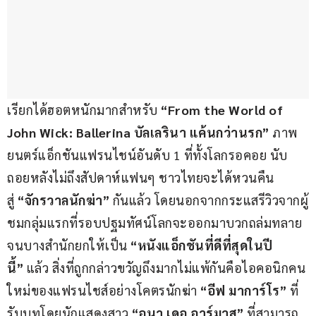
เรียกได้ฮอตหนักมากสำหรับ 
“From the World of 
John Wick: Ballerina บัลเลรินา แค้นกว่านรก” 
ภาพ
ยนตร์แอ็กชันแฟรนไชน์อันดับ 1 ที่ทั้งโลกรอคอย นับ
ถอยหลังไม่ถึงสัปดาห์แฟนๆ ชาวไทยจะได้หวนคืน
สู่ 
“จักรวาลนักฆ่า”
 กันแล้ว โดยนอกจากกระแสรีวิวจากผู้
ชมกลุ่มแรกที่รอบปฐมทัศน์โลกจะออกมาบวกถล่มทลาย
จนบางสำนักยกให้เป็น 
“หนังแอ็กชันที่ดีที่สุดในปี
นี้”
 แล้ว สิ่งที่ถูกกล่าวขวัญถึงมากไม่แพ้กันคือไอคอนิกคน
ใหม่ของแฟรนไชส์อย่างโคตรนักฆ่า 
“อีฟ มาการ์โร” 
ที่
รับบทโดยนักแสดงสาว 
“อนา เดอ อาร์มาส” 
ที่สามารถ