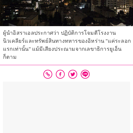
ผู้นำอิสราเอลประกาศว่า ปฏิบัติการโจมตีโรงงาน
นิวเคลียร์และทรัพย์สินทางทหารของอิหร่าน "แค่ระลอก
แรกเท่านั้น" แม้มีเสียงประณามจากเลขาธิการยูเอ็น
ก็ตาม