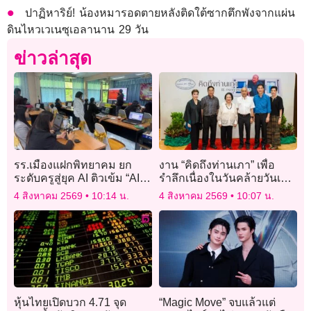
ปาฏิหาริย์! น้องหมารอดตายหลังติดใต้ซากตึกพังจากแผ่น
ดินไหวเวเนซุเอลานาน 29 วัน
ข่าวล่าสุด
รร.เมืองแฝกพิทยาคม ยก
งาน “คิดถึงท่านเภา” เพื่อ
ระดับครูสู่ยุค AI ติวเข้ม “AI
รำลึกเนื่องในวันคล้ายวันเกิด
for Teachers” พัฒนาการ
ของ พล.ต.อ.เภา สารสิน
4 สิงหาคม 2569
10:14 น.
4 สิงหาคม 2569
10:07 น.
จัดการเรียนรู้
หุ้นไทยเปิดบวก 4.71 จุด
“Magic Move” จบแล้วแต่