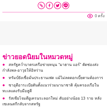
0 ครั้ง
ข่าวยอดนิยมในหมวดหมู่
สหรัฐคว่ำบาตรเครือข่ายหนุน “มาฮาน แอร์” ตัดช่องส่ง
กำลังพล-อาวุธให้อิหร่าน
ทรัมป์ยังเชื่อมั่นประธานเฟด แม้ไม่ลดดอกเบี้ยตามต้องการ
ซาอุดีอาระเบียดันตั้งแนวร่วมนานาชาติ คุ้มครองเรือใน
ทะเลแดงรับมือฮูตี
รัสเซียโจมตียูเครนระลอกใหม่ ดับอย่างน้อย 13 ราย หลัง
เซเลนสกีกลับจากสหรัฐ