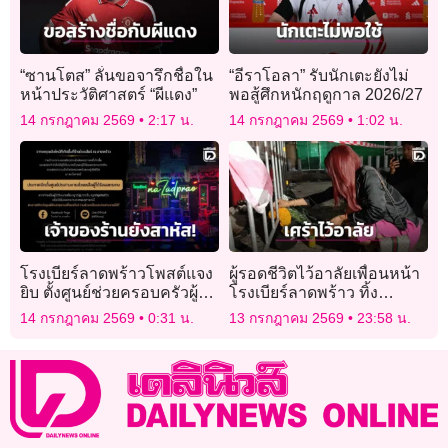
“ซานโตส” ลั่นขอจารึกชื่อใน
“อีราโอลา” รับนักเตะยังไม่
หน้าประวัติศาสตร์ “ผีแดง”
พอสู้ศึกหนักฤดูกาล 2026/27
14 กรกฎาคม 2569
2:17 น.
14 กรกฎาคม 2569
1:02 น.
โรงเบียร์ลาดพร้าวโพสต์แจง
ผู้รอดชีวิตไว้อาลัยเพื่อนหน้า
ยิบ ตั้งศูนย์ช่วยครอบครัวผู้
โรงเบียร์ลาดพร้าว ทิ้ง
สูญเสีย เผยเจ้าของร้านยัง
รองเท้าไว้ดูต่างหน้า ยอดดับ
14 กรกฎาคม 2569
0:31 น.
13 กรกฎาคม 2569
23:58 น.
สาหัส!
28 ราย!