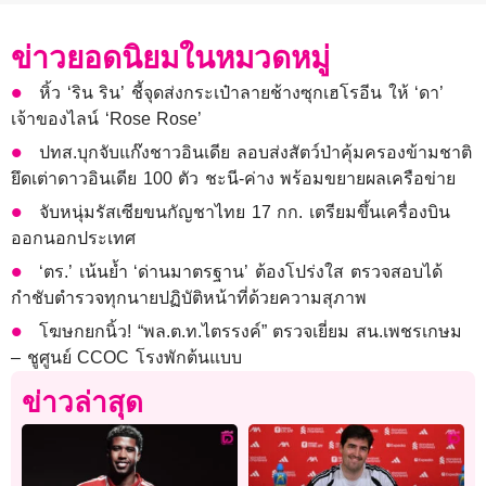
ข่าวยอดนิยมในหมวดหมู่
หิ้ว ‘ริน ริน’ ชี้จุดส่งกระเป๋าลายช้างซุกเฮโรอีน ให้ ‘ดา’
เจ้าของไลน์ ‘Rose Rose’
ปทส.บุกจับแก๊งชาวอินเดีย ลอบส่งสัตว์ป่าคุ้มครองข้ามชาติ
ยึดเต่าดาวอินเดีย 100 ตัว ชะนี-ค่าง พร้อมขยายผลเครือข่าย
จับหนุ่มรัสเซียขนกัญชาไทย 17 กก. เตรียมขึ้นเครื่องบิน
ออกนอกประเทศ
‘ตร.’ เน้นย้ำ ‘ด่านมาตรฐาน’ ต้องโปร่งใส ตรวจสอบได้
กำชับตำรวจทุกนายปฏิบัติหน้าที่ด้วยความสุภาพ
โฆษกยกนิ้ว! “พล.ต.ท.ไตรรงค์” ตรวจเยี่ยม สน.เพชรเกษม
– ชูศูนย์ CCOC โรงพักต้นแบบ
ข่าวล่าสุด