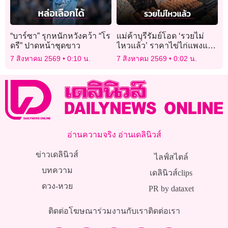
“บาร์ซา” รุกหนักหวังคว้า “โร
แม่ค้าบุรีรัมย์โอด ‘รวยไม่
ดรี” ปาดหน้าชุดขาว
ไหวแล้ว’ ราคาไข่ไก่แพงแตะ
ฟองละ 4 บาท
7 สิงหาคม 2569
0:10 น.
7 สิงหาคม 2569
0:02 น.
อ่านความจริง อ่านเดลินิวส์
ข่าวเดลินิวส์
ไลฟ์สไตล์
บทความ
เดลินิวส์clips
ดวง-หวย
PR by dataxet
ติดต่อโฆษณา
ร่วมงานกับเรา
ติดต่อเรา