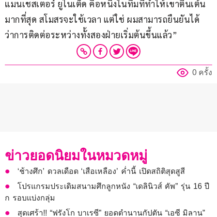
แมนเชสเตอร์ ยูไนเต็ด คือหนึ่งในทีมที่ทำให้เขาตื่นเต้น
มากที่สุด สโมสรจะใช้เวลา แต่ใช่ ผมสามารถยืนยันได้
ว่าการติดต่อระหว่างทั้งสองฝ่ายเริ่มต้นขึ้นแล้ว”
0 ครั้ง
ข่าวยอดนิยมในหมวดหมู่
‘ช้างศึก’ ดวลเดือด ‘เสือเหลือง’ ค่ำนี้ เปิดสถิติสุดสูสี
โปรแกรมประเดิมสนามศึกลูกหนัง “เดลินิวส์ คัพ” รุ่น 16 ปี
ก รอบแบ่งกลุ่ม
สุดเศร้า!! “ฟรังโก บาเรซี” ยอดตำนานกัปตัน “เอซี มิลาน”