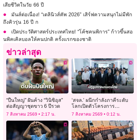
เสียชีวิตในวัย 66 ปี
มันส์ต่อเนื่อง! “เดลินิวส์คัพ 2026” เสิร์ฟความสนุกไม่มีพัก
ถึงคิวรุ่น 16 ปี ก
เปิดประวัติศาสตร์ประเทศไทย! “โค้ชคนพิการ” ก้าวขึ้นสอ
นพิคเคิลบอลให้คนปกติ ครั้งแรกของชาติ
ข่าวล่าสุด
“ปืนใหญ่” ฝันค้าง “วินิซิอุส”
‘สจล.’ ผนึกกำลังภาคีระดับ
ต่อสัญญาชุดขาว 6 ปีรวด
โลกเปิดตัวโครงการ
“Farming Future, Together”
7 สิงหาคม 2569
2:17 น.
7 สิงหาคม 2569
0:12 น.
ปฏิรูปภาคเกษตรไทย