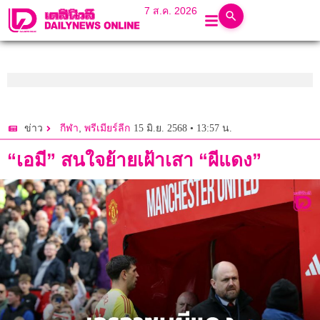
7 ส.ค. 2026
,
15 มิ.ย. 2568 • 13:57 น.
ข่าว
กีฬา
พรีเมียร์ลีก
“เอมี” สนใจย้ายเฝ้าเสา “ผีแดง”