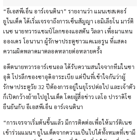
“อีเอสพีเอ็น อาร์เจนตินา” รายงานว่า แมนเชสเตอร์ 
ยูไนเต็ด ได้เริ่มเจรจาถึงการเซ็นสัญญา เอมิเลียโน มาร์ติ
เนซ นายทวารแชมป์โลกของแอสตัน วิลลา เพื่อมาแทน 
อองเดร โอนานา ผู้รักษาประตูชาวแคเมอรูน ที่แสดง
ความผิดพลาดมาตลอดหลายต่อหลายครั้ง
อดีตนายทวารอาร์เซนอล ได้รับความสนใจจากทีมในซา
อุดิ โปรลีกของซาอุดิอาระเบีย แต่ป็นที่เข้าใจกันว่าผู้
รักษาประตูวัย 32 ปีต้องการอยู่ในยุโรปต่อไป และเจ้าตัว
ก็เปิดกว้างย้ายไปยูไนเต็ด โดยผู้สื่อข่าว เลโอ ปาราดิโซ 
ยืนยันกับ อีเอสพีเอ็น อาร์เจนตินา
“การเจรจาเริ่มต้นขึ้นแล้ว มีการติดต่อเพื่อให้มาร์ติเนซ
เข้าร่วมแมนฯ ยูไนเต็ดจากความเป็นไปได้ทั้งหมดที่เขามี 