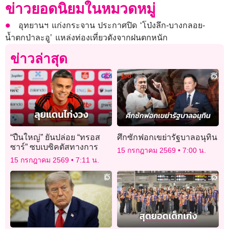
ข่าวยอดนิยมในหมวดหมู่
อุทยานฯ แก่งกระจาน ประกาศปิด ‘โป่งลึก-บางกลอย-
น้ำตกป่าละอู’ แหล่งท่องเที่ยวดังจากฝนตกหนัก
ข่าวล่าสุด
“ปืนใหญ่” ยันปล่อย “ทรอส
ศึกซักฟอกเขย่ารัฐบาลอนุทิน
ซาร์” ซบเบซิคตัสทางการ
15 กรกฎาคม 2569
7:00 น.
15 กรกฎาคม 2569
7:11 น.