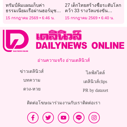
ทรัมป์ล้มแผนเก็บค่า
27 เด็กไทยสร้างชื่อระดับโลก
ธรรมเนียมเรือผ่านฮอร์มุซ
คว้า 33 รางวัลแข่งขัน
20% หลังโดนวิจารณ์หนัก
คณิตศาสตร์นานาชาติ 2026
15 กรกฎาคม 2569
6:46 น.
15 กรกฎาคม 2569
6:40 น.
WMI ประเทศญี่ปุ่น
อ่านความจริง อ่านเดลินิวส์
ข่าวเดลินิวส์
ไลฟ์สไตล์
บทความ
เดลินิวส์clips
ดวง-หวย
PR by dataxet
ติดต่อโฆษณา
ร่วมงานกับเรา
ติดต่อเรา