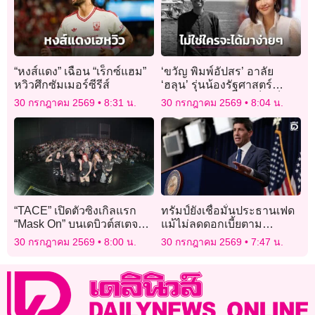
“หงส์แดง” เฉือน “เร็กซ์แฮม”
‘ขวัญ พิมพ์อัปสร’ อาลัย
หวิวศึกซัมเมอร์ซีรีส์
‘ฮลุน’ รุ่นน้องรัฐศาสตร์
จุฬาฯ ชื่นชมสู้ชีวิต เป็นเด็ก
30 กรกฎาคม 2569
8:31 น.
30 กรกฎาคม 2569
8:04 น.
ทุนที่เก่งมากๆ
“TACE” เปิดตัวซิงเกิลแรก
ทรัมป์ยังเชื่อมั่นประธานเฟด
“Mask On” บนเดบิวต์สเตจ
แม้ไม่ลดดอกเบี้ยตาม
เสิร์ฟเพอร์ฟอร์แมนซ์สะกด
ต้องการ
30 กรกฎาคม 2569
8:00 น.
30 กรกฎาคม 2569
7:47 น.
ทุกสายตา