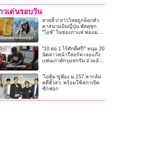
่าวเด่นรอบวัน
สายหิ้ว! สาวไทยถูกล็อกตัว
คาสนามบินญี่ปุ่น พัสดุซุก
“ไอซ์” ในซองกาแฟ พ่อแม่
ร้องลูกถูกหลอกเป็นเหยื่อ
“10 ต่อ 1 ไร้ศักดิ์ศรี!” หนุ่ม 20
นัดสาวหน้ารีสอร์ท เจอแก๊ง
แฟนเก่าดักรุมสกรัม อ่วมอ้วก
เป็นเลือด
‘ไอติม’ขู่ฟ้อง ม.157 หากล้ม
คดีฮั้วสว. พร้อมใช้สภาเปิด
ซักฟอก