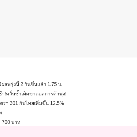
ลพรุ่งนี้ 2 วันขึ้นแล้ว 1.75 บ.
้า!หวั่นซ้ำเติมขาดดุลการค้าพุ่ง!
าตรา 301 กับไทยเพิ่มขึ้น 12.5%
าท
ว 700 บาท