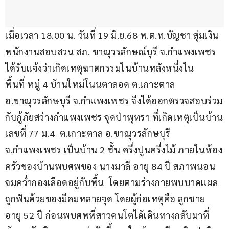
เมื่อเวลา 18.00 น. วันที่ 19 มิ.ย.68 พ.ต.ท.บัญชา สุ่มเงิน 
พนักงานสอบสวน สภ. ขาณุวรลักษณ์บุรี จ.กำแพงเพชร 
ได้รับแจ้งว่าเกิดเหตุฆาตกรรมในบ้านหลังหนึ่งใน
พื้นที่ หมู่ 4 บ้านใหม่โนนตาลอด ต.เกาะตาล 
อ.ขาณุวรลักษบุรี จ.กำแพงเพชร จึงได้ออกตรวจสอบร่วม
กับกู้ภัยสว่างกำแพงเพชร จุดป่าพุทรา ที่เกิดเหตุเป็นบ้าน
เลขที่ 77 ม.4  ต.เกาะตาล อ.ขาณุวรลักษบุรี 
จ.กำแพงเพชร เป็นบ้าน 2 ชั้น ครึ่งปูนครึ่งไม้ ภายในห้อง
ครัวของบ้านพบศพของ นางมาลี อายุ 84 ปี สภาพนอน
จมคว่ำกองเลือดอยู่กับพื้น  โดยตามร่างกายพบบาดแผล
ถูกฟันด้วยของมีคมหลายจุด โดยผู้ก่อเหตุคือ ลูกชาย 
อายุ 52 ปี ก่อนพบศพพี่สาวคนโตได้เดินทางกลับมาที่