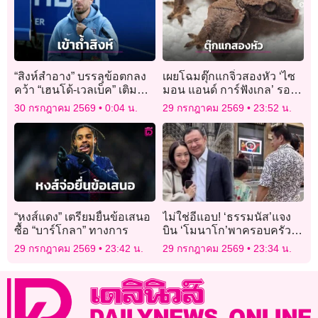
“สิงห์สำอาง” บรรลุข้อตกลง
เผยโฉมตุ๊กแกจิ๋วสองหัว ‘ไซ
คว้า “เฮนโด้-เวลเบ็ค” เติม
มอน แอนด์ การ์ฟังเกล’ รอด
ความเก๋า
ชีวิตครบ 1 เดือน
30 กรกฎาคม 2569
0:04 น.
29 กรกฎาคม 2569
23:52 น.
“หงส์แดง” เตรียมยื่นข้อเสนอ
ไม่ใช่อีแอบ! ‘ธรรมนัส’แจง
ซื้อ “บาร์โกลา” ทางการ
บิน ‘โมนาโก’พาครอบครัว
พักผ่อน ปัดพบ ‘ทักษิณ #ไม่มี
29 กรกฎาคม 2569
23:42 น.
29 กรกฎาคม 2569
23:34 น.
ปฏิญญาMonaco