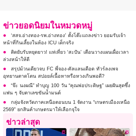
ข่าวยอดนิยมในหมวดหมู่
‘สสจ.อ่างทอง-รพ.อ่างทอง’ ตั้งโต๊ะแถลงข่าว ยอมรับเจ้า
หน้าที่กินเลี้ยงในห้อง ICU เด็กจริง
ติดยับรับหยุดยาว! แห่เที่ยว ‘สะปัน’ เตือนวางแผนเผื่อเวลา
ล่วงหน้าให้ดี
สรุปม้วนเดียวจบ FC พี่จอง-คัลแลนเดือด ทัวร์ลงเพจ
อุทยานตาดโตน สปอยล์เนื้อหาหรือหวงเกินพอดี?
“จ๊ะ นงผณี” ทำบุญ 100 วัน “คุณพ่อประดิษฐ” เผยฝันสุดซึ้ง
แฟน ๆ จับตาเลขขันน้ำมนต์
กลุ่มจังหวัดภาคเหนือตอนบน 1 จัดงาน “เกษตรเมืองเหนือ
2569” ยกสินค้าเกษตรมาให้เลือกจุใจ
ข่าวล่าสุด