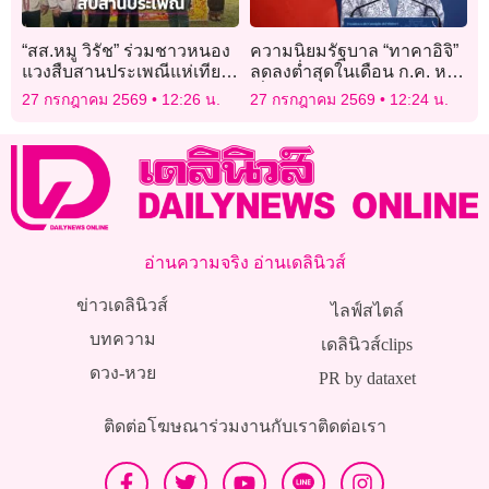
“สส.หมู วิรัช” ร่วมชาวหนอง
ความนิยมรัฐบาล “ทาคาอิจิ”
แวงสืบสานประเพณีแห่เทียน
ลดลงต่ำสุดในเดือน ก.ค. หลัง
พรรษา
ญี่ปุ่นค่าครองชีพพุ่ง
27 กรกฎาคม 2569
12:26 น.
27 กรกฎาคม 2569
12:24 น.
อ่านความจริง อ่านเดลินิวส์
ข่าวเดลินิวส์
ไลฟ์สไตล์
บทความ
เดลินิวส์clips
ดวง-หวย
PR by dataxet
ติดต่อโฆษณา
ร่วมงานกับเรา
ติดต่อเรา