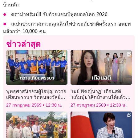
บ้านพัก
ดราม่าทรัมป์!! รับถ้วยแชมป์ฟุตบอลโลก 2026
สเปนประกาศภาวะฉุกเฉินไฟป่าระดับชาติครั้งแรก อพยพ
แล้วกว่า 10,000 คน
ข่าวล่าสุด
พุทธศาสนิกชนผู้ใจบุญ ถวาย
‘เมย์ พิชญ์นาฏ’ เตือนสติ
เทียนพรรษา วัดหนองวัลย์
‘แก้มบุ๋ม’เลิกบ้างานได้แล้ว
เปรียง
เร่งใส่ตัวอ่อนก่อนแก่แล้ว
27 กรกฎาคม 2569
12:30 น.
27 กรกฎาคม 2569
12:30 น.
เหนื่อย