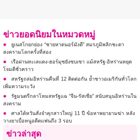
ข่าวยอดนิยมในหมวดหมู่
ยูเนสโกยกย่อง “ชายหาดนอร์มังดี” สมรภูมิพลิกชะตา
สงครามโลกครั้งที่สอง
เรือผ่านทะเลแดง-ฮอร์มุซยังซบเซา แม้สหรัฐ-อิหร่านหยุด
โจมตีชั่วคราว
สหรัฐถล่มอิหร่านคืนที่ 12 ติดต่อกัน ย้ำชาวอเมริกันทั่วโลก
เพิ่มความระวัง
รัฐมนตรีกลาโหมสหรัฐแฉ “จีน-รัสเซีย” สนับสนุนอิหร่านใน
สงคราม
ศาลไต้หวันสั่งจำคุกสาวใหญ่ 11 ปี ข้อหาพยายามฆ่า หลัง
วางยาเบื่อหนูอดีตแฟนถึง 3 รอบ
ข่าวล่าสุด