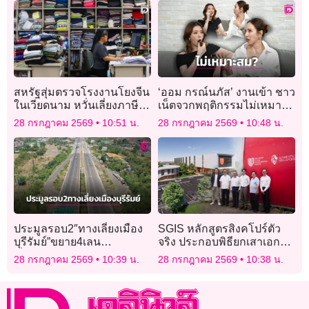
สหรัฐสุ่มตรวจโรงงานโยงจีน
‘ออม กรณ์นภัส’ งานเข้า ชาว
ในเวียดนาม หวั่นเลี่ยงภาษี-
เน็ตจวกพฤติกรรมไม่เหมาะ
ส่งสินค้าผ่านแดน
สม หลังอม-บูสต์ไมค์กลาง
28 กรกฎาคม 2569
10:51 น.
28 กรกฎาคม 2569
10:48 น.
ไลฟ์คู่ ‘กิ๊ก สุวัจนี’!
ประมูลรอบ2″ทางเลี่ยงเมือง
SGIS หลักสูตรสิงคโปร์ตัว
บุรีรัมย์”ขยาย4เลน
จริง ประกอบพิธียกเสาเอก
เป็น6เลน2.8กม.450ล้าน
เดินหน้าเปิดแคมปัสแรกใน
28 กรกฎาคม 2569
10:39 น.
28 กรกฎาคม 2569
10:38 น.
กรุงเทพฯ สิงหาคม 2570