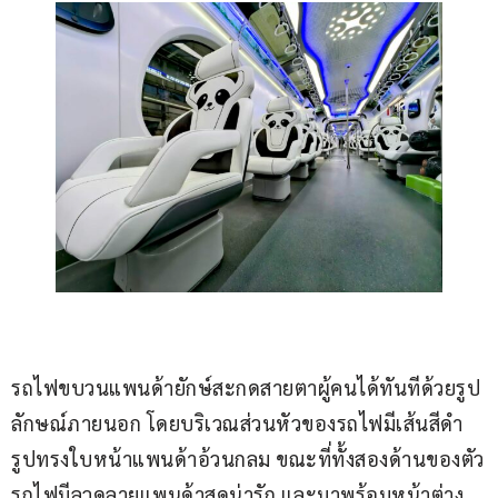
รถไฟขบวนแพนด้ายักษ์สะกดสายตาผู้คนได้ทันทีด้วยรูป
ลักษณ์ภายนอก โดยบริเวณส่วนหัวของรถไฟมีเส้นสีดำ 
รูปทรงใบหน้าแพนด้าอ้วนกลม ขณะที่ทั้งสองด้านของตัว
รถไฟมีลวดลายแพนด้าสุดน่ารัก และมาพร้อมหน้าต่าง