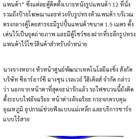
แพนด้า” ซึ่งแต่ละตู้ติดตั้งเบาะหนังรูปแพนด้า 12 ที่นั่ง 
รวมถึงป้ายโฆษณาและห่วงจับรูปทรงหัวแพนด้า บริเวณ
ตรงกลางตู้โดยสารจะมีรูปปั้นแพนด้าขนาด 1.5 เมตร ตั้ง
เด่นไว้เป็นจุดถ่ายภาพ และมีตู้โชว์ของฝากที่ระลึกรูปทรง
แพนด้าไว้โชว์สินค้าสำหรับจำหน่าย
นางจางหยาง หัวหน้าศูนย์พัฒนาเทคโนโลยีฉงชิ่ง สังกัด
บริษัท ซีอาร์อาร์ซี ฉางชุน เรลเวย์ วีฮิเคิลส์ จำกัด กล่าว
ว่า นอกจากหน้าตาที่สุดจะน่ารักแล้ว รถไฟขบวนนี้ยังติด
ตั้งระบบไฟอัจฉริยะ หน้าต่างอัจฉริยะ กระจกควบคุม
อุณหภูมิ อุปกรณ์ช่วยฟังแบบแม่เหล็ก และบริการชาร์จ
แบบไร้สาย