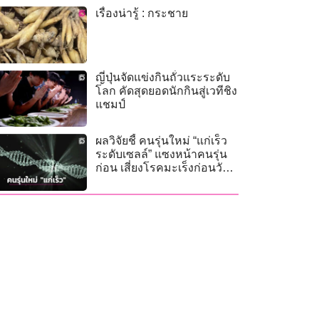
เรื่องน่ารู้ : กระชาย
ญี่ปุ่นจัดแข่งกินถั่วแระระดับ
โลก คัดสุดยอดนักกินสู่เวทีชิง
แชมป์
ผลวิจัยชี้ คนรุ่นใหม่ “แก่เร็ว
ระดับเซลล์” แซงหน้าคนรุ่น
ก่อน เสี่ยงโรคมะเร็งก่อนวัย
55 ปี