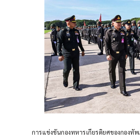
การแข่งขันกองทหารเกียรติยศของกองทัพภ