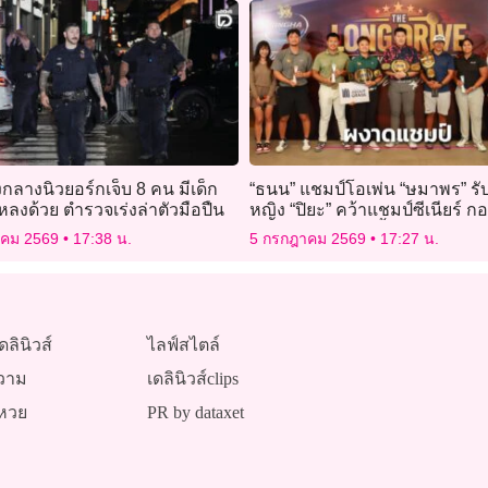
กลางนิวยอร์กเจ็บ 8 คน มีเด็ก
“ธนน” แชมป์โอเพ่น “ษมาพร” รั
ลงด้วย ตำรวจเร่งล่าตัวมือปืน
หญิง “ปิยะ” คว้าแชมป์ซีเนียร์ ก
“ลอง ไดร์ฟ แชมเปี้ยนชิพ”
าคม 2569
17:38 น.
5 กรกฎาคม 2569
17:27 น.
ดลินิวส์
ไลฟ์สไตล์
วาม
เดลินิวส์clips
หวย
PR by dataxet