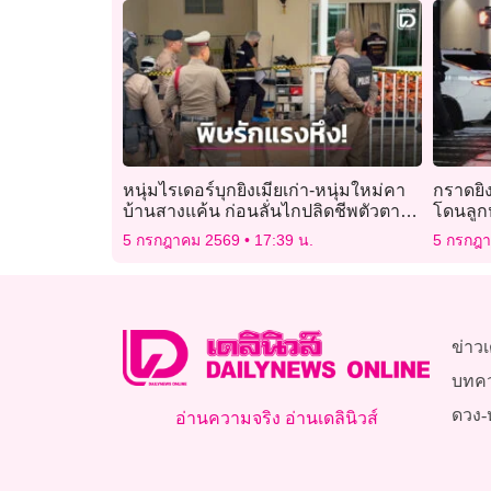
หนุ่มไรเดอร์บุกยิงเมียเก่า-หนุ่มใหม่คา
กราดยิง
บ้านสางแค้น ก่อนลั่นไกปลิดชีพตัวตาม
โดนลูกห
ดับ 2 สาหัส 1
5 กรกฎาคม 2569
17:39 น.
5 กรกฎ
ข่าวเ
บทค
ดวง-
อ่านความจริง อ่านเดลินิวส์