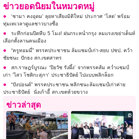
ข่าวยอดนิยมในหมวดหมู่
‘ชามา คงอุดม’ ลุยหาเสียงมิติใหม่ ประกาศ ‘โสด’ พร้อม
ทุ่มเทเวลาดูแลชาวบางซื่อ
ระทึกก่อนปิดหีบ 5 โมง! ฝนกระหน่ำกรุง ลมแรงเขย่าเต็นท์
เลือกตั้งลานคนเมือง
“ครูทอมมี่” พรรคประชาชน ล้มแชมป์เก่า-สยบ ปชป. คว้า
ชัยชนะ ปักธง สก.เขตสาทร
สก.ราษฎร์บูรณะ ‘ปิยวัช รังผึ้ง’ จากพรรคส้ม คว่ำแชมป์
เก่า ‘ไสว โชติกะสุภา’ ประชาธิปัตย์ ไปแบบพลิกล็อก
“ปังปอนด์” พรรคประชาชน พลิกชนะล้มแชมป์เก่าค่าย
ประชาธิปัตย์ นั่งเก้าอี้ สก.เขตห้วยขวาง
ข่าวล่าสุด