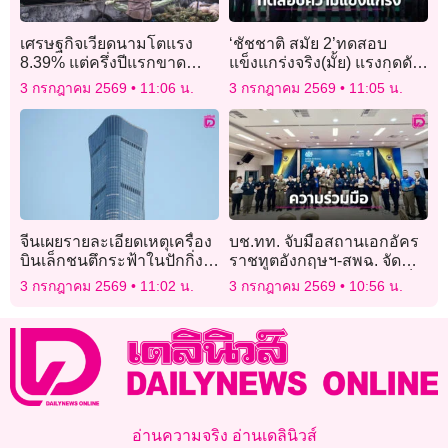
เศรษฐกิจเวียดนามโตแรง
‘ชัชชาติ สมัย 2’ทดสอบ
8.39% แต่ครึ่งปีแรกขาด
แข็งแกร่งจริง(มั้ย) แรงกดดัน-
ดุลการค้าหนัก
ความคาดหวัง-สก.รุมเช็ค
3 กรกฎาคม 2569
11:06 น.
3 กรกฎาคม 2569
11:05 น.
ทุจริต
จีนเผยรายละเอียดเหตุเครื่อง
บช.ทท. จับมือสถานเอกอัคร
บินเล็กชนตึกระฟ้าในปักกิ่ง ชี้
ราชทูตอังกฤษฯ-สพฉ. จัด
เกิดจาก “เหตุผลส่วนตัว”
อบรมการช่วยเหลือผู้บาดเจ็บ
3 กรกฎาคม 2569
11:02 น.
3 กรกฎาคม 2569
10:56 น.
ในเหตุฉุกเฉิน
อ่านความจริง อ่านเดลินิวส์