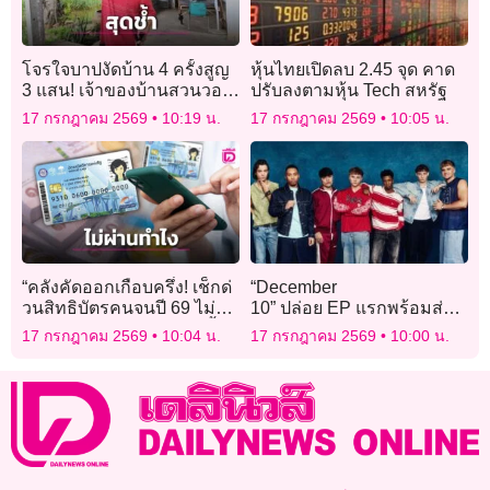
โจรใจบาปงัดบ้าน 4 ครั้งสูญ
หุ้นไทยเปิดลบ 2.45 จุด คาด
3 แสน! เจ้าของบ้านสวนวอน
ปรับลงตามหุ้น Tech สหรัฐ
“เหลือทางทำมาหากินให้
17 กรกฎาคม 2569
10:19 น.
17 กรกฎาคม 2569
10:05 น.
บ้าง”
“คลังคัดออกเกือบครึ่ง! เช็กด่
“December
วนสิทธิบัตรคนจนปี 69 ไม่
10” ปล่อย EP แรกพร้อมส่ง
ผ่านต้องแก้ก่อน 16 ส.ค. นี้!”
เพลงใหม่ “Us Against The
17 กรกฎาคม 2569
10:04 น.
17 กรกฎาคม 2569
10:00 น.
World” เอาใจแฟนๆ