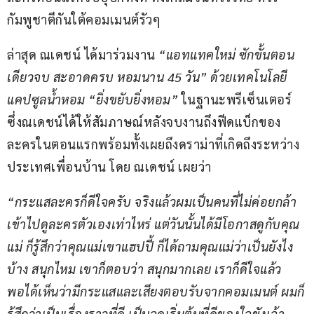
กัมพูชาตีกันใต้คอมเมนต์รัวๆ 
ล่าสุด ณเดชน์ ได้มาร่วมงาน
 “แอทแทคใหม่ ซักขั้นตอน
เดียวจบ สะอาดครบ หอมนาน 45 วัน” ด้วยเทคโนโลยี
แคปซูลน้ำหอม “ยิ่งขยับยิ่งหอม”
 ในฐานะพรีเซ็นเตอร์ 
ซึ่งณเดชน์ได้ให้สัมภาษณ์หลังจบงานถึงฟีดแบ็กของ
ละครในตอนแรกพร้อมทั้งเผยถึงดราม่าที่เกิดถึงระหว่าง
ประเทศเพื่อนบ้าน โดย ณเดชน์ เผยว่า 
“กระแสละครก็ดีใจครับ จริงแล้วผมเป็นคนที่ไม่ค่อยกล้า
เข้าไปดูละครตัวเองเท่าไหร่ แต่วันนั้นได้มีโอกาสดูกับคุณ
แม่ ก็รู้สึกว่าคุณแม่เขาแฮปปี้ ก็ได้ถามคุณแม่ว่าเป็นยังไง
บ้าง สนุกไหม เขาก็ตอบว่า สนุกมากเลย เราก็ดีใจแล้ว 
พอได้เห็นว่ามีกระแสและเสียงตอบรับจากคอมเมนต์ ผมก็
รู้สึกว่าเป็นเรื่องราวที่ดี เป็นจุดเริ่มต้นที่ดีของใจขังเจ้า 