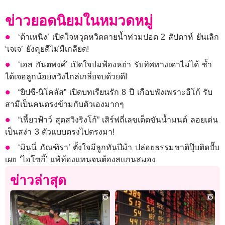
ข่าวยอดนิยมในหมวดหมู่
‘ต้าเหนิง’ เปิดใจหวุดหวิดตายน้ำท่วมปอด 2 สัปดาห์ ยันเลิก
‘เจเจ’ ยังคุยดีไม่มีเกลียด!
‘เอส กันตพงศ์’ เปิดใจปมฟ้องหย่า รับทิศทางเดาไม่ได้ ช้ำ
ได้เจอลูกน้อยหวังไกล่เกลี่ยจบด้วยดี!
“ยิปซี-นิโคลัส” เปิดบทเรียนรัก 8 ปี เกือบพังเพราะอีโก้ รับ
สามีเป็นคนตรงข้ามกับตัวเองมากๆ
“เฟี้ยวฟ้าว์ สุดสวิงริงโก้” เสิร์ฟถี่เลขเด็ดขันน้ำมนต์ ลอยเด่น
เป็นสง่า 3 ตัวแบบตรงไปตรงมา!
‘มินนี่ ภัณฑิรา’ ตั้งใจมีลูกทันปีม้า ปล่อยธรรมชาติปุ๊บติดปั๊บ
เผย ‘ไฮโซกี้’ แพ้ท้องแทนจนต้องสแกนสมอง
ข่าวล่าสุด