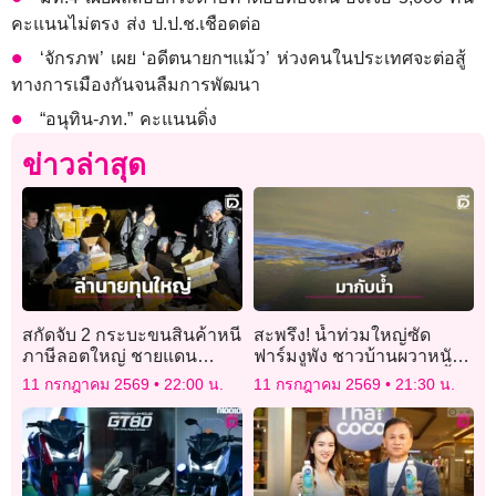
คะแนนไม่ตรง ส่ง ป.ป.ช.เชือดต่อ
‘จักรภพ’ เผย ‘อดีตนายกฯแม้ว’ ห่วงคนในประเทศจะต่อสู้
ทางการเมืองกันจนลืมการพัฒนา
“อนุทิน-ภท.” คะแนนดิ่ง
ข่าวล่าสุด
สกัดจับ 2 กระบะขนสินค้าหนี
สะพรึง! น้ำท่วมใหญ่ซัด
ภาษีลอตใหญ่ ชายแดน
ฟาร์มงูพัง ชาวบ้านผวาหนัก
สระแก้ว รวบ 3 ผู้ต้องหา ล่า
หลังพบงูชูคอสลอนกลางน้ำ
11 กรกฎาคม 2569
22:00 น.
11 กรกฎาคม 2569
21:30 น.
นายทุนใหญ่