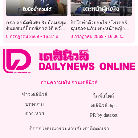
กรอ.ถกนัดพิเศษ รับมือมรสุม
จิตใจทำด้วยอะไร? ไรเดอร์
ดันแซนด์บ็อกซ์ภาคใต้ หวั่น
ฉุนรถชนกัน เตะหน้าหญิง
น้ำท่วมซ้ำรอยหาดใหญ่
ชราขณะนอนเจ็บบนถนน
8 กรกฎาคม 2569
16:37 น.
8 กรกฎาคม 2569
16:36 น.
อ่านความจริง อ่านเดลินิวส์
ข่าวเดลินิวส์
ไลฟ์สไตล์
บทความ
เดลินิวส์clips
ดวง-หวย
PR by dataxet
ติดต่อโฆษณา
ร่วมงานกับเรา
ติดต่อเรา