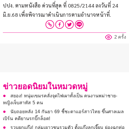
ปปง. ตามหนังสือ ด่วนที่สุด ที่ 0825/2144 ลงวันที่ 24 
มิ.ย.68 เพื่อพิจารณาดำเนินการตามอำนาจหน้าที่.
2 ครั้ง
ข่าวยอดนิยมในหมวดหมู่
สยอง! หนุ่มเขมรคลั่งจุดไฟเผาทั้งเป็น คนงานพม่าชาย-
หญิงเจ็บสาหัส 5 คน
นับถอยหลัง 14 กันยา 69 ชี้ชะตาแอร์สาวไทย ขึ้นศาลเมล
เบิร์น คดียานรกบิ๊กล็อต!
รวบยกแก๊ง! กลุ่มเยาวชนรวมตัว ตั้งแก๊งลูกเจี๊ยบ ย่องฉกท่อ