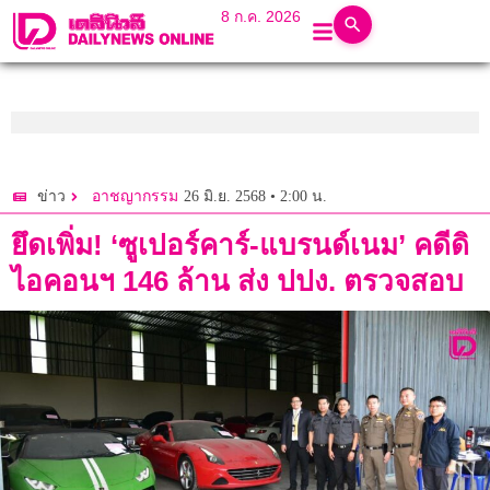
8 ก.ค. 2026
26 มิ.ย. 2568 • 2:00 น.
ข่าว
อาชญากรรม
ยึดเพิ่ม! ‘ซูเปอร์คาร์-แบรนด์เนม’ คดีดิ
ไอคอนฯ 146 ล้าน ส่ง ปปง. ตรวจสอบ