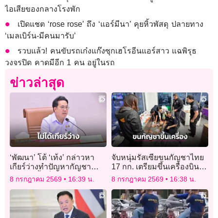
ไอเสียของกลางโรงพัก
เปิดแชต ‘rose rose’ ถึง ‘แอร์มีนา’ คุยหิ้วพัสดุ ปลายทาง
‘เมลเบิร์น-มีคนมารับ’
รวบแล้ว! คนขับรถเก๋งแก๊งซุกเฮโรอีนแอร์สาว แฉพิรุธ
วงจรปิด คาดมีอีก 1 คน อยู่ในรถ
ข่าวล่าสุด
‘พัฒนา’ โต้ ‘เท้ง’ กล่าวหา
จับหนุ่มรัสเซียขนกัญชาไทย
เกียร์ว่างทำปัญหากัญชา
17 กก. เตรียมขึ้นเครื่องบิน
ลุกลาม ย้ำเป็นสมุนไพร
ออกนอกประเทศ
8 กรกฎาคม 2569
16:39 น.
8 กรกฎาคม 2569
16:38 น.
ควบคุม