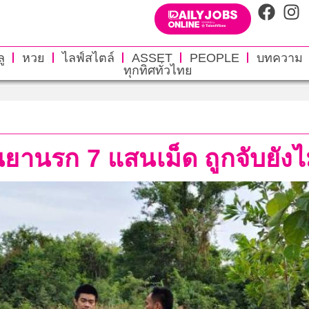
ู
หวย
ไลฟ์สไตล์
ASSET
PEOPLE
บทความ
ทุกทิศทั่วไทย
นยานรก 7 แสนเม็ด ถูกจับยังไม