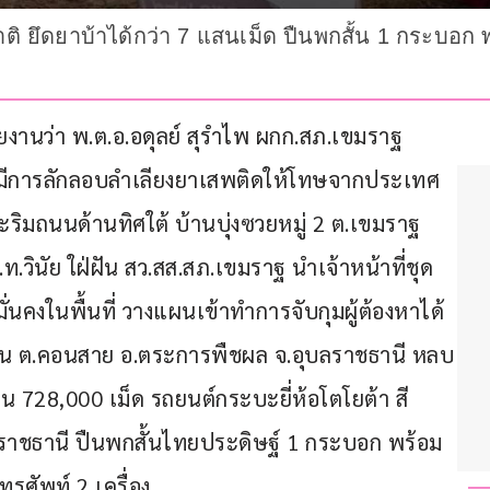
ติ ยึดยาบ้าได้กว่า 7 แสนเม็ด ปืนพกสั้น 1 กระบอก 
่าวรายงานว่า พ.ต.อ.อดุลย์ สุรำไพ ผกก.สภ.เขมราฐ 
จะมีการลักลอบลำเลียงยาเสพติดให้โทษจากประเทศ
าะริมถนนด้านทิศใต้ บ้านบุ่งซวยหมู่ 2 ต.เขมราฐ 
ท.วินัย ใฝ่ฝัน สว.สส.สภ.เขมราฐ นำเจ้าหน้าที่ชุด
นคงในพื้นที่ วางแผนเข้าทำการจับกุมผู้ต้องหาได้ 
บ้าน ต.คอนสาย อ.ตระการพืชผล จ.อุบลราชธานี หลบ
 728,000 เม็ด รถยนต์กระบะยี่ห้อโตโยต้า สี
าชธานี ปืนพกสั้นไทยประดิษฐ์ 1 กระบอก พร้อม
รศัพท์ 2 เครื่อง