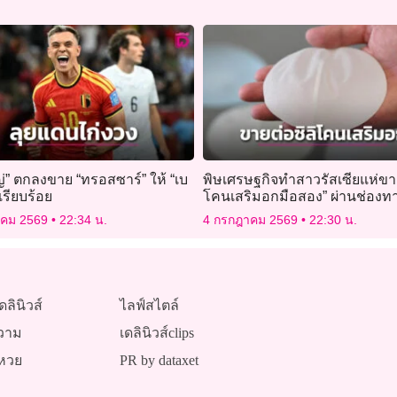
่” ตกลงขาย “ทรอสซาร์” ให้ “เบ
พิษเศรษฐกิจทำสาวรัสเซียแห่ขาย
เรียบร้อย
โคนเสริมอกมือสอง” ผ่านช่องท
ออนไลน์
าคม 2569
22:34 น.
4 กรกฎาคม 2569
22:30 น.
ดลินิวส์
ไลฟ์สไตล์
วาม
เดลินิวส์clips
หวย
PR by dataxet