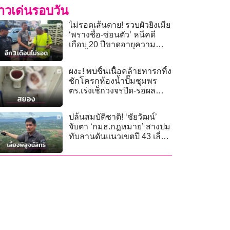
่าวเด่นรอบวัน
ไม่รอดเส้นตาย! รวบผัวยิงเมีย
‘พรางชื่อ-ซ่อนตัว’ หนีคดี
เกือบ 20 ปีขาดอายุความ
ก.ย.นี้
ผงะ! พบชิ้นเนื้อคล้ายทารกทิ้ง
ชักโครกห้องน้ำปั๊มชุมพร
ตร.เร่งเช็กวงจรปิด-รอผล
นิติวิทยาศาสตร์
ปล้นสมบัติชาติ! ‘ชัยวัฒน์’
จับตา ‘กมธ.กฎหมาย’ สางปม
ทับลานดันแนวเขตปี 43 เลี่ยง
พิสูจน์สิทธิ