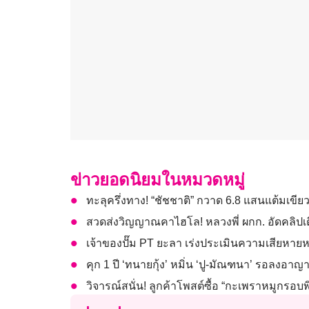
ข่าวยอดนิยมในหมวดหมู่
ทะลุครึ่งทาง! “ชัชชาติ” กวาด 6.8 แสนแต้มเขียว
สวดส่งวิญญาณคาไฮโล! หลวงพี่ ผกก. อัดคลิปเต
เจ้าของปั๊ม PT ยะลา เร่งประเมินความเสียหายหล
คุก 1 ปี ‘ทนายกุ้ง’ หมิ่น ‘ปู-มัณฑนา’ รอลงอาญา
วิจารณ์สนั่น! ลูกค้าโพสต์ซื้อ “กะเพราหมูกรอ