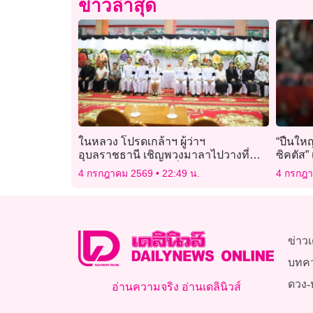
ข่าวล่าสุด
ในหลวง โปรดเกล้าฯ ผู้ว่าฯ
“ปืนใหญ
อุบลราชธานี เชิญพวงมาลาไปวางที่
ซิคตัส” 
หน้าหีบศพพระภิกษุที่มรณภาพจากเหตุ
4 กรกฎาคม 2569
22:49 น.
4 กรกฎ
รถยนต์เฉี่ยวชน
ข่าวเ
บทค
ดวง-
อ่านความจริง อ่านเดลินิวส์