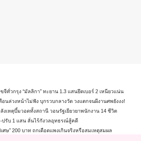
ขจีทั่วกรุง “มัลลิกา” ทะยาน 1.3 แสนยึดเบอร์ 2 เหนียวแน่น
ือนล่วงหน้าไม่ฟัง บุกรวบกลางวัด วงแตกจนผีงานศพยังงง!
ังเหตุบึ้มวอดทั้งสถานี วอนรัฐเยียวยาพนักงาน 14 ชีวิต
-ปรับ 1 แสน ลั่นไร้กังวลอุทธรณ์สู้คดี
บพิเศษ” 200 บาท ถกเดือดแพงเกินจริงหรือสมเหตุสมผล