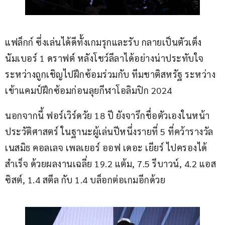
แฟล็กก์ ซึ่งเล่นได้ดีทั้งเกมรุกและรับ กลายเป็นตัวเต็ง
นัมเบอร์ 1 ดราฟต์ หลังโชว์ลีลาได้อย่างน่าประทับใจ
ระหว่างถูกเชิญไปฝึกซ้อมร่วมกับ ทีมชาติสหรัฐ ระหว่าง
เข้าแคมป์ฝึกซ้อมก่อนลุยกีฬาโอลิมปิก 2024
นอกจากนี้ ฟอร์เวิร์ดวัย 18 ปี ยังจารึกชื่อตัวเองในหน้า
ประวัติศาสตร์ ในฐานะผู้เล่นปีหนึ่งรายที่ 5 ที่คว้ารางวัล 
เนสมิธ คอลเลจ เพลเยอร์ ออฟ เดอะ เยียร์ ไปครองได้
สำเร็จ ด้วยผลงานเฉลี่ย 19.2 แต้ม, 7.5 รีบาวน์, 4.2 แอส
ซิสต์, 1.4 สตีล กับ 1.4 บล็อกต่อเกมอีกด้วย