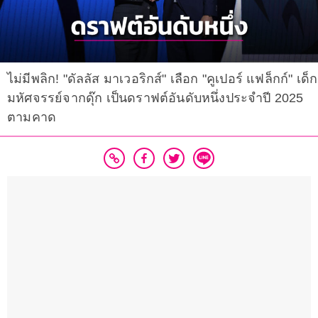
ไม่มีพลิก! "ดัลลัส มาเวอริกส์" เลือก "คูเปอร์ แฟล็กก์" เด็ก
มหัศจรรย์จากดุ๊ก เป็นดราฟต์อันดับหนึ่งประจำปี 2025
ตามคาด