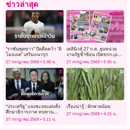
ข่าวล่าสุด
“ราชันชุดขาว” ปิดดีลคว้า “ดิ
เดลินิวส์ 27 ก.ค. ยุบหน่วย
โมองเด” เสริมแนวรุก
งานรัฐซ้ำซ้อน เปิดขรก.เออร์
ลี่ โยกย้าย-เริ่มกันยายนนี้
27 กรกฎาคม 2569
5:30 น.
27 กรกฎาคม 2569
5:30 น.
“ประเสริฐ” แจงชะลอแต่งตั้ง
เรื่องน่ารู้ : ผักพายน้อย
ศึกษาธิการภาค ทบทวน
27 กรกฎาคม 2569
4:15 น.
คุณสมบัติผู้ถูกเสนอชื่อ
27 กรกฎาคม 2569
5:11 น.