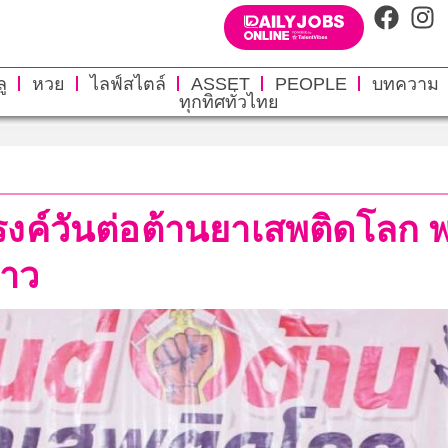
ู
หวย
ไลฟ์สไตล์
ASSET
PEOPLE
บทความ
ทุกทิศทั่วไทย
ค์วันต่อต้านยาเสพติดโลก พ
าว