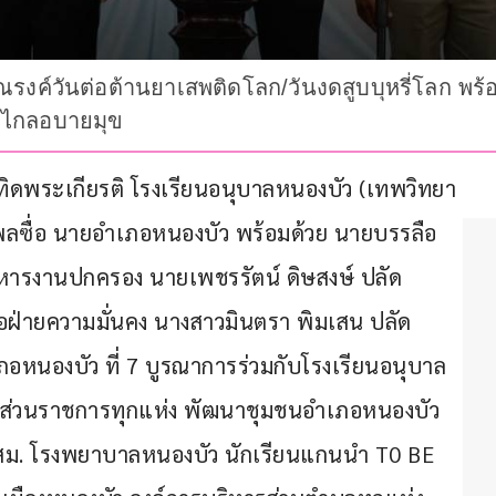
รงค์วันต่อต้านยาเสพติดโลก/วันงดสูบบุหรี่โลก พ
างไกลอบายมุข
คารเทิดพระเกียรติ โรงเรียนอนุบาลหนองบัว (เทพวิทยา
ลซื่อ นายอำเภอหนองบัว พร้อมด้วย นายบรรลือ
ริหารงานปกครอง นายเพชรรัตน์ ดิษสงษ์ ปลัด
ภอฝ่ายความมั่นคง นางสาวมินตรา พิมเสน ปลัด
หนองบัว ที่ 7 บูรณาการร่วมกับโรงเรียนอนุบาล
าส่วนราชการทุกแห่ง พัฒนาชุมชนอำเภอหนองบัว 
สม. โรงพยาบาลหนองบัว นักเรียนแกนนำ T0 BE 