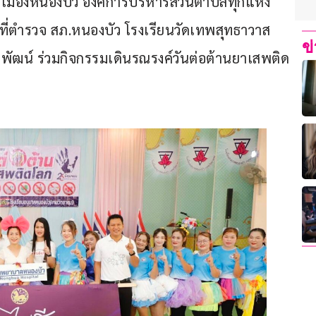
ืองหนองบัว องค์การบริหารส่วนตำบลทุกแห่ง 
าที่ตำรวจ สภ.หนองบัว โรงเรียนวัดเทพสุทธาวาส 
ข
ณพัฒน์ ร่วมกิจกรรมเดินรณรงค์วันต่อต้านยาเสพติด