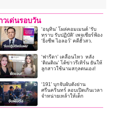
่าวเด่นรอบวัน
‘อนุทิน’ โผล่คอมเมนต์ ‘รับ
ทราบ รับปฏิบัติ’ เพจเชียร์ฟ้อง
‘ยิ่งชีพ ไอลอว์’ คดีฮั้วสว.
‘ฟารีดา’ เคลื่อนไหว หลัง
‘ติณติณ’ โต้ข่าวรีเทิร์น ยันให้
ลูกสาวใช้นามสกุลตนเอง!
‘191’ บุกจับผับดังย่าน
ศรีนครินทร์ ลอบเปิดเกินเวลา
จำหน่ายเหล้าให้เด็ก