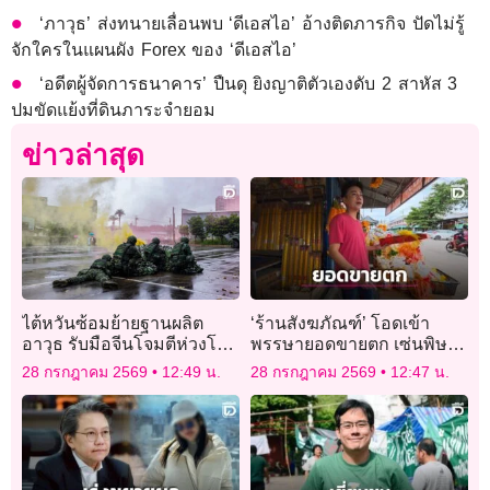
‘ภาวุธ’ ส่งทนายเลื่อนพบ ‘ดีเอสไอ’ อ้างติดภารกิจ ปัดไม่รู้
จักใครในแผนผัง Forex ของ ‘ดีเอสไอ’
‘อดีตผู้จัดการธนาคาร’ ปืนดุ ยิงญาติตัวเองดับ 2 สาหัส 3
ปมขัดแย้งที่ดินภาระจำยอม
ข่าวล่าสุด
ไต้หวันซ้อมย้ายฐานผลิต
‘ร้านสังฆภัณฑ์’ โอดเข้า
อาวุธ รับมือจีนโจมตีห่วงโซ่
พรรษายอดขายตก เซ่นพิษ
อุตสาหกรรม
เศรษฐกิจ แถมเจอข่าว ‘ผ้า
28 กรกฎาคม 2569
12:49 น.
28 กรกฎาคม 2569
12:47 น.
ไตรยัดไส้’