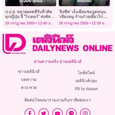
ป.ป.ส. ขยายผลคดีรับหิ้วติด
‘ยิ่งชีพ’ เล็งเยี่ยมชมอุดหนุน
คุกญี่ปุ่น จี้ “ไรเดอร์” ส่งพัสดุ
‘เขียงหมู-ร้านก๋วยเตี๋ยวไก่
ซุกไอซ์ เข้าแสดงความ
มะระ’ 2 สว.อำนาจเจริญ วัน
28 กรกฎาคม 2569
12:40 น.
28 กรกฎาคม 2569
12:39 น.
บริสุทธิ์ใจด่วน!
สู้คดี ‘สุขสมรวย’
อ่านความจริง อ่านเดลินิวส์
ข่าวเดลินิวส์
ไลฟ์สไตล์
บทความ
เดลินิวส์clips
ดวง-หวย
PR by dataxet
ติดต่อโฆษณา
ร่วมงานกับเรา
ติดต่อเรา