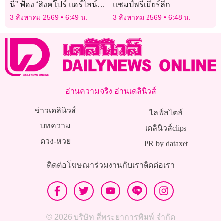
นี่” ฟ้อง “สิงคโปร์ แอร์ไลน์ส”
แชมป์พรีเมียร์ลีก
เศษไม้สะเต๊ะทิ่มคอ เส้นเสียง
3 สิงหาคม 2569
6:49 น.
3 สิงหาคม 2569
6:48 น.
เสียหาย
อ่านความจริง อ่านเดลินิวส์
ข่าวเดลินิวส์
ไลฟ์สไตล์
บทความ
เดลินิวส์clips
ดวง-หวย
PR by dataxet
ติดต่อโฆษณา
ร่วมงานกับเรา
ติดต่อเรา
© 2026 บริษัท สี่พระยาการพิมพ์ จำกัด