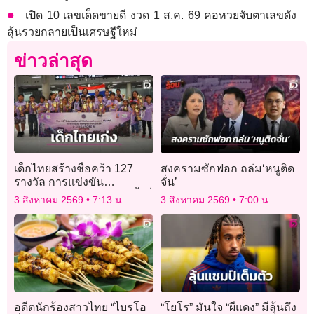
เปิด 10 เลขเด็ดขายดี งวด 1 ส.ค. 69 คอหวยจับตาเลขดัง
ลุ้นรวยกลายเป็นเศรษฐีใหม่
ข่าวล่าสุด
เด็กไทยสร้างชื่อคว้า 127
สงครามซักฟอก ถล่ม‘หนูติด
รางวัล การแข่งขัน
จั่น’
คณิตศาสตร์นานาชาติ ครั้งที่
3 สิงหาคม 2569
7:13 น.
3 สิงหาคม 2569
7:00 น.
46
อดีตนักร้องสาวไทย “ไบรโอ
“โยโร” มั่นใจ “ผีแดง” มีลุ้นถึง