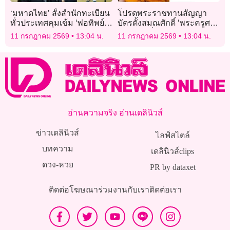
‘มหาดไทย’ สั่งสำนักทะเบียน
โปรดพระราชทานสัญญา
ทั่วประเทศคุมเข้ม ‘พ่อทิพย์’
บัตรตั้งสมณศักดิ์ ‘พระครูศรี
รับรองบุตรต่างด้าว
วชิรสุธี’ เป็น ‘พระราชาคณะ
11 กรกฎาคม 2569
13:04 น.
11 กรกฎาคม 2569
13:04 น.
ชั้นสามัญ’
อ่านความจริง อ่านเดลินิวส์
ข่าวเดลินิวส์
ไลฟ์สไตล์
บทความ
เดลินิวส์clips
ดวง-หวย
PR by dataxet
ติดต่อโฆษณา
ร่วมงานกับเรา
ติดต่อเรา