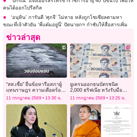
‘ปกรณ์’ แจงเออร์ลี่รีไทร์ข้าราชการอายุ 40 ปีขึ้นไป เพื่อให้
คนได้ออกไปรีสกิล
‘อนุทิน’ การันตี ‘ศุภจี’ ไม่หาย หลังถูกโซเชียลตามหา
ขณะที่เจ้าตัวยัน ‘พี่แต๋มอยู่นี่’ ปัดนายกฯ กำชับให้สื่อสารเพิ่ม
ข่าวล่าสุด
“สส.เซี้ย” ยื่นข้อหารือสภาผู้
ยูเครนออกธนบัตรชนิด
แทนราษฎร ความเดือดร้อน
2,000 ฮริฟเนีย หวังรับมือ
พี่น้องประชาชน ตำบลท่า
เงินเฟ้อ-ปัญหาขาดแคลน
11 กรกฎาคม 2569
13:30 น.
11 กรกฎาคม 2569
13:25 น.
สว่าง
เงินสด