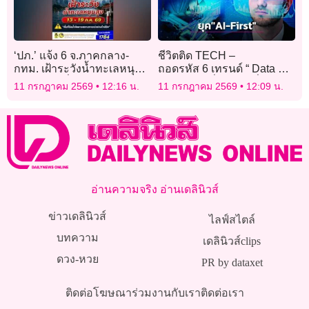
‘ปภ.’ แจ้ง 6 จ.ภาคกลาง-
ชีวิตติด TECH –
กทม. เฝ้าระวังน้ำทะเลหนุน
ถอดรหัส 6 เทรนด์ “ Data &
สูง ช่วงวันที่ 13-19 ก.ค. 69
Analytics” สิ่งสำคัญที่ต้อง
11 กรกฎาคม 2569
12:16 น.
11 กรกฎาคม 2569
12:09 น.
จับตาในยุค “AI-First”
อ่านความจริง อ่านเดลินิวส์
ข่าวเดลินิวส์
ไลฟ์สไตล์
บทความ
เดลินิวส์clips
ดวง-หวย
PR by dataxet
ติดต่อโฆษณา
ร่วมงานกับเรา
ติดต่อเรา