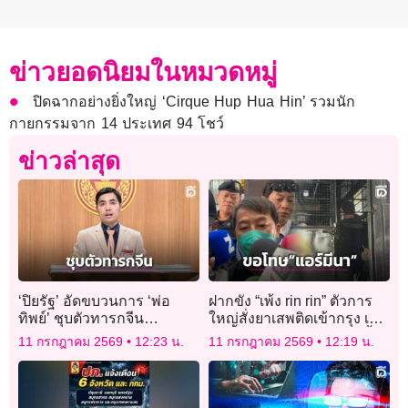
ข่าวยอดนิยมในหมวดหมู่
ปิดฉากอย่างยิ่งใหญ่ ‘Cirque Hup Hua Hin’ รวมนัก
กายกรรมจาก 14 ประเทศ 94 โชว์
ข่าวล่าสุด
‘ปิยรัฐ’ อัดขบวนการ ‘พ่อ
ฝากขัง “เพ้ง rin rin” ตัวการ
ทิพย์’ ชุบตัวทารกจีน
ใหญ่สั่งยาเสพติดเข้ากรุง เจ้า
สัญญาณอันตรายความ
ตัวลั่นขอโทษ “แอร์มีนา” ย้ำ
11 กรกฎาคม 2569
12:23 น.
11 กรกฎาคม 2569
12:19 น.
มั่นคงประเทศ
ไม่ได้ตั้งใจ