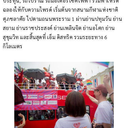
ประทุน, รถโบราณ รถมอเตอร์ไซค์ไฟฟ้า ร่วมพาเหรด
ฉลองให้กับความไพรด์ เริ่มต้นจากสนามกีฬาแห่งชาติ 
ศุภชลาศัย ไปตามถนนพระราม 1 ผ่านย่านปทุมวัน ย่าน
สยาม ย่านราชประสงค์ ย่านเพลินจิต ย่านอโศก ย่าน
สุขุมวิท และสิ้นสุดที่ เอ็ม ดิสทริค รวมระยะทาง 6 
กิโลเมตร