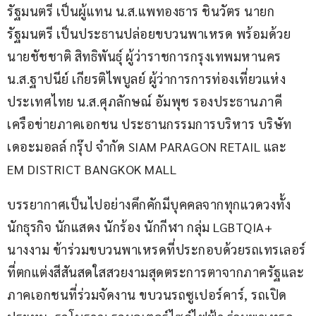
รัฐมนตรี เป็นผู้แทน น.ส.แพทองธาร ชินวัตร นายก
รัฐมนตรี เป็นประธานปล่อยขบวนพาเหรด พร้อมด้วย 
นายชัชชาติ สิทธิพันธุ์ ผู้ว่าราชการกรุงเทพมหานคร 
น.ส.ฐาปนีย์ เกียรติไพบูลย์ ผู้ว่าการการท่องเที่ยวแห่ง
ประเทศไทย น.ส.ศุภลักษณ์ อัมพุช รองประธานภาคี
เครือข่ายภาคเอกชน ประธานกรรมการบริหาร บริษัท 
เดอะมอลล์ กรุ๊ป จำกัด SIAM PARAGON RETAIL และ 
EM DISTRICT BANGKOK MALL
บรรยากาศเป็นไปอย่างคึกคักมีบุคคลจากทุกแวดวงทั้ง 
นักธุรกิจ นักแสดง นักร้อง นักกีฬา กลุ่ม LGBTQIA+ 
นางงาม ข้าร่วมขบวนพาเหรดที่ประกอบด้วยรถเทรเลอร์
ที่ตกแต่งสีสันสดใสสวยงามสุดตระการตาจากภาครัฐและ
ภาคเอกชนที่ร่วมจัดงาน ขบวนรถซูเปอร์คาร์, รถเปิด