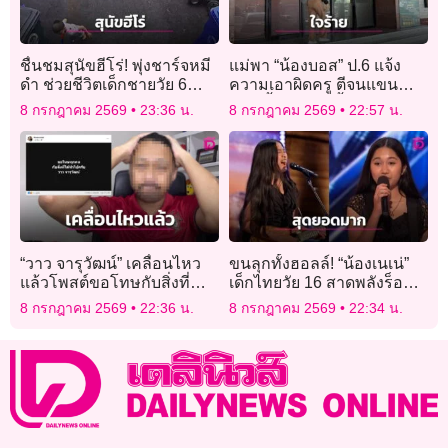
ชื่นชมสุนัขฮีโร่! พุ่งชาร์จหมี
แม่พา “น้องบอส” ป.6 แจ้ง
ดำ ช่วยชีวิตเด็กชายวัย 6
ความเอาผิดครู ตีจนแขนช้ำ-
ขวบ
มีไข้ จี้โรงเรียนชี้แจง
8 กรกฎาคม 2569
23:36 น.
8 กรกฎาคม 2569
22:57 น.
มาตรการคุ้มครองเด็ก
“วาว จารุวัฒน์” เคลื่อนไหว
ขนลุกทั้งฮอลล์! “น้องเนเน่”
แล้วโพสต์ขอโทษกับสิ่งที่ทำ
เด็กไทยวัย 16 สาดพลังร็อก
ไป
เพลง Zombie บนเวที
8 กรกฎาคม 2569
22:36 น.
8 กรกฎาคม 2569
22:34 น.
America’s Got Talent