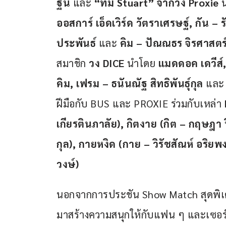
ฐิน
 และ 
“ทีม Stuart” จากวง Proxie
 
ออสการ์ เอ็ดเวิร์ด วัตราเศรษฐ์, กัน – 
ประพันธ์ 
และ
 คิม – ปัณณธร จิรศาสตร
สมาชิก 
วง DICE 
นำโดย 
แมดดอค เดวีส์, 
คิม, เฟรม – ธนันณัฐ สิทธิพันธุ์กุล
 และ
ฝีมือกับ BUS และ PROXIE ร่วมกับเหล่า 
เกียรตินภาลัย), กิตงาย (กิต – กฤษฎา ปิ
กุล), กายหงิด (กาย – วิรัชสัณห์ อริย
วงษ์)
นอกจากการประชัน Show Match สุดพิเศษ
มาสร้างความสนุกให้กับแฟน ๆ และเซอร์ไ