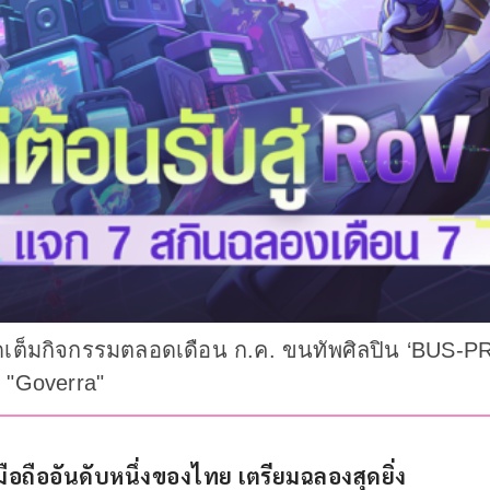
ต็มกิจกรรมตลอดเดือน ก.ค. ขนทัพศิลปิน ‘BUS-PROX
่ "Goverra"
ือถืออันดับหนึ่งของไทย เตรียมฉลองสุดยิ่ง