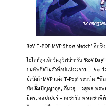
RoV T-POP MVP Show Match’ ศึกชิงบ
ไฮไลท์สุดเอ็กซ์คลูซีฟสำหรับ 
‘RoV Day’ 
ขนทัพศิลปินตัวท็อปแห่งวงการ T-Pop ร่ว
บัลลังก์ 
‘MVP แห่ง T-Pop’
 ระหว่าง 
“ที
ชัย ลิ้มปัญญากุล, ภีมวสุ – วสุพล พร
มิตร, คอปเปอร์ – เดชาวัต พรเดชาพิพ