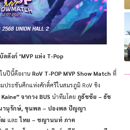
ัลลังก์ ‘MVP แห่ง T-Pop
ในปีนี้คืองาน 
RoV T-POP MVP Show Match
 ที่
มประชันศึกแห่งศักดิ์ศรีในสมรภูมิ RoV ชิง
ม Kaine” จากวง BUS
 นำทีมโดย 
ภูธัชชัย – ธัช
พนานุรักษ์, ขุนพล – ปองพล ปัญญา
ัฒ 
และ
 ไทย – ชญานนท์ ภาค