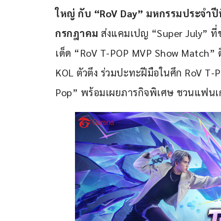
ใหญ่ กับ
 “RoV Day” 
มหกรรมประจำปีท
กรกฎาคม 
ส่งแคมเปญ “Super July” ที
เด็ด “RoV T-POP MVP Show Match” ดึ
KOL ตัวตึง ร่วมปะทะฝีมือในศึก RoV T-
Pop” พร้อมเผยภารกิจพิเศษ ชวนแฟนเกม-