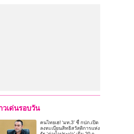
่าวเด่นรอบวัน
คนไทยเฮ! ‘มท.3’ ชี้ กปภ.เปิด
ลงทะเบียนสิทธิสวัสดิการแห่ง
รัฐ ‘ค่าน้ำประปา’ เริ่ม 20 ก.ค.