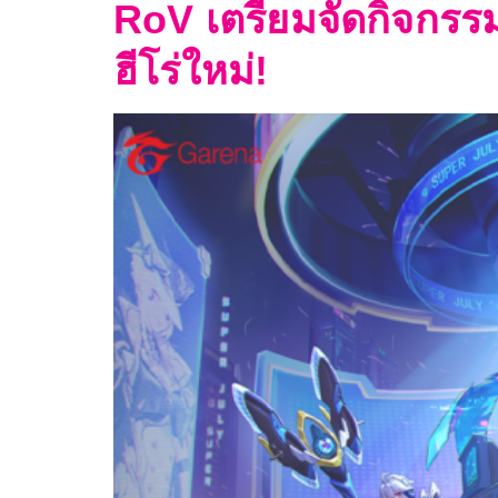
RoV เตรียมจัดกิจกรร
ฮีโร่ใหม่!