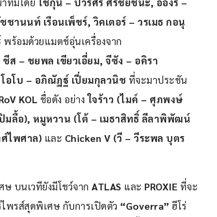
นำทีมโดย 
โชกุน – ปวริศร์ ศรีชัยชนะ, อองรี – 
รัชชานนท์ เรือนเพ็ชร์, วิคเตอร์ – วรเมธ กอนุ
์
 พร้อมด้วยแมตช์อุ่นเครื่องจาก
ชีส – ชยพล เขียวเอี่ยม, จีซัง – อคิรา 
 โอโบ – อภิณัฏฐ์ เปี่ยมกุลวนิช 
ที่จะมาประชัน
RoV KOL
 ชื่อดัง อย่าง 
ใจร้าว (ไมค์ – ศุภพงษ์ 
มลื้อ), หมูหวาน (โต้ – เมธาสิทธิ์ ลีลาพิพัฒน์
พงศ์ไพศาล) 
และ
 Chicken V (วี – วีระพล บุตร
 บนเวทียังมีโชว์จาก 
ATLAS
 และ 
PROXIE
 ที่จะ
พรส์สุดพิเศษ กับการเปิดตัว 
“Goverra”
 ฮีโร่