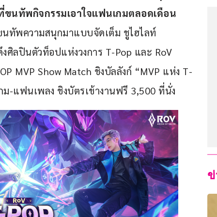
ี่ขนทัพกิจกรรมเอาใจแฟนเกมตลอดเดือน
่ขนทัพความสนุกมาแบบจัดเต็ม ชูไฮไลท์
งศิลปินตัวท็อปแห่งวงการ T-Pop และ RoV 
POP MVP Show Match ชิงบัลลังก์ “MVP แห่ง T-
แฟนเพลง ชิงบัตรเข้างานฟรี 3,500 ที่นั่ง
ข