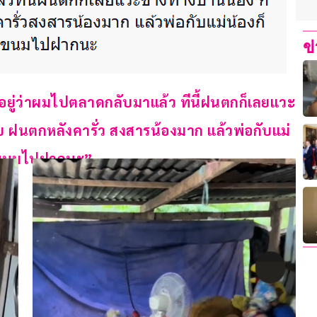
ข
มีอยู่ว่าผมไปตลาดกลับมาแล้ว ทีนี้ฝนตกก็เลยแวะ
ับ ฝนตกหลังคารั่ว สงสารน้องมาก แล้วพ่อกับแม่
ื้อขนมไปฝากนะ”