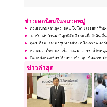
ข่าวยอดนิยมในหมวดหมู่
ด่วน! เปิดผลชันสูตร ‘ฮลุน โซโล่’ ไร้รอยทำร้า
“มารับกลับบ้านนะ” ญาติรับ 3 ศพเหยื่อฝังดิน ลั่
อุตุฯ เตือน! ร่องมรสุมพาดผ่านเหนือ-ลาว ฝนถล่
หวาดผวาทั้งตำบล! เชื่อ ‘ผีแม่ม่าย’ คร่าชีวิตหน
ปิดแหล่งท่องเที่ยว ‘ห้วยขาแข้ง’ คุมเข้มความปลอด
ข่าวล่าสุด