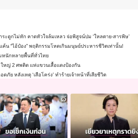
ย-กระดูกไม่หัก คาดหัวใจล้มเหลว จ่อพิสูจน์ปม ‘ใหลตาย-สารพิษ’
นแค้น “ไอ้ป๋อง” พฤติกรรมโหดเกินมนุษย์ประหารชีวิตเท่านั้น!
มหนักหลายพื้นที่ทั่วไทย
ุ่มใหญ่ 2 ศพติด แห่แขวนเสื้อแดงป้องกัน
ภัย หลังเหตุ ‘เสือโคร่ง’ ทำร้ายเจ้าหน้าที่เสียชีวิต