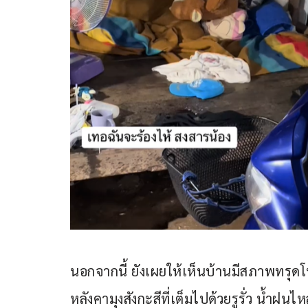
นอกจากนี้ ยังเผยให้เห็นบ้านมีสภาพทรุดโทร
หลังคามุงสังกะสีที่เต็มไปด้วยรูรั่ว น้ำฝน