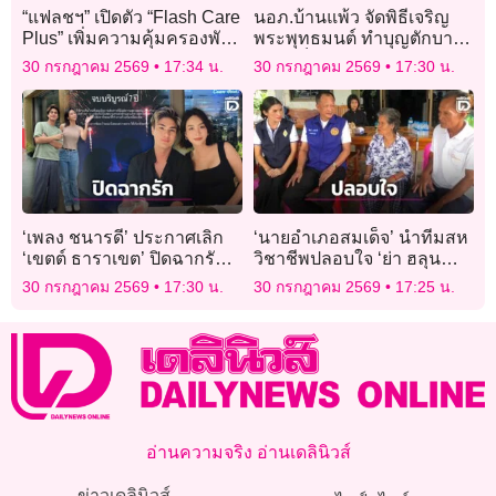
“แฟลชฯ” เปิดตัว “Flash Care
นอภ.บ้านแพ้ว จัดพิธีเจริญ
Plus” เพิ่มความคุ้มครองพัสดุ
พระพุทธมนต์ ทำบุญตักบาตร
สูญหาย-เสียหาย สูงสุด 5
ถวายเป็นพระราชกุศลวัน
30 กรกฎาคม 2569
17:34 น.
30 กรกฎาคม 2569
17:30 น.
หมื่นบาท
เฉลิมพระชนมพรรษา
ในหลวง ร.10
‘เพลง ชนารดี’ ประกาศเลิก
‘นายอำเภอสมเด็จ’ นำทีมสห
‘เขตต์ ธาราเขต’ ปิดฉากรัก 7
วิชาชีพปลอบใจ ‘ย่า ฮลุน
ปียันจบด้วยดี คงสถานะพาร์ท
โซโล่’ เสียชีวิตปริศนาใน
30 กรกฎาคม 2569
17:30 น.
30 กรกฎาคม 2569
17:25 น.
เนอร์!
จอร์เจีย
อ่านความจริง อ่านเดลินิวส์
ข่าวเดลินิวส์