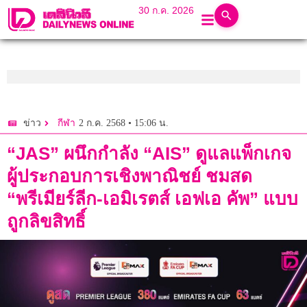
30 ก.ค. 2026
2 ก.ค. 2568 • 15:06 น.
ข่าว
กีฬา
“JAS” ผนึกกำลัง “AIS” ดูแลแพ็กเกจ
ผู้ประกอบการเชิงพาณิชย์ ชมสด
“พรีเมียร์ลีก-เอมิเรตส์ เอฟเอ คัพ” แบบ
ถูกลิขสิทธิ์