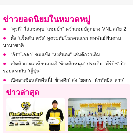
ข่าวยอดนิยมในหมวดหมู่
“ตุรกี” ไล่แซงทุบ “แซมบ้า” คว้าแชมป์ลูกยาง VNL สมัย 2
ตั้ง ‘แจ็คสัน หวัง’ ทูตระดับโลกคนแรก สหพันธ์ฟันดาบ
นานาชาติ
“อิราโอลา” ชมแข้ง “หงส์แดง” เล่นดีกว่าเดิม
เปิดคิวเตะเอเชียนเกมส์ ‘ช้างศึกหนุ่ม’ ประเดิม ‘คีร์กีซ’-ปิด
รอบแรกกับ ‘ญี่ปุ่น’
เปิดอาเซียนคัพคืนนี้! ‘ช้างศึก’ ส่ง ‘ยศกร’ นำทัพยิง ‘ลาว’
ข่าวล่าสุด