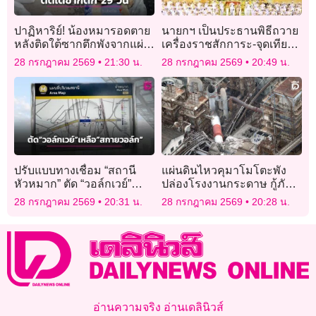
ปาฏิหาริย์! น้องหมารอดตาย
นายกฯ เป็นประธานพิธีถวาย
หลังติดใต้ซากตึกพังจากแผ่น
เครื่องราชสักการะ-จุดเทียน
ดินไหวเวเนซุเอลานาน 29
ถวายพระพรชัยมงคลเฉลิม
28 กรกฎาคม 2569
21:30 น.
28 กรกฎาคม 2569
20:49 น.
วัน
พระชนมพรรษาพระบาท
สมเด็จพระเจ้าอยู่หัว
ปรับแบบทางเชื่อม “สถานี
แผ่นดินไหวคุมาโมโตะพัง
หัวหมาก” ตัด “วอล์กเวย์”
ปล่องโรงงานกระดาษ กู้ภัย
เหลือแค่ “สกายวอล์ก”
เร่งค้นหาผู้สูญหาย
28 กรกฎาคม 2569
20:31 น.
28 กรกฎาคม 2569
20:28 น.
อ่านความจริง อ่านเดลินิวส์