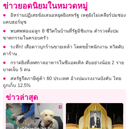
ข่าวยอดนิยมในหมวดหมู่
อิหร่านปฏิเสธข้อเสนอหยุดยิงสหรัฐ เหตุยังไม่เคลียร์ปมช่อง
แคบฮอร์มุซ
พบศพพ่อแม่ลูก 8 ชีวิตในบ้านที่รัฐมิชิแกน ตำรวจตั้งปม
ฆาตกรรมในครอบครัว
ระทึก! เสือดาวบุกร้านขายเหล้า โดดขย้ำพนักงาน หวิดดับ
คาร้าน
กราดยิงที่เทศกาลอาหารในซีแอตเทิล ดับอย่างน้อย 2 ราย
บาดเจ็บ 5 คน
สหรัฐรีดภาษีคู่ค้า 60 ประเทศ อ้างปมแรงงานบังคับ ไทย
ถูกเก็บ 12.5%
ข่าวล่าสุด