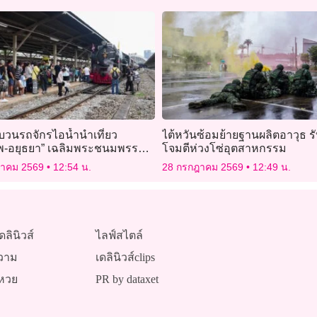
บวนรถจักรไอน้ำนำเที่ยว
ไต้หวันซ้อมย้ายฐานผลิตอาวุธ รั
ทพ-อยุธยา” เฉลิมพระชนมพรรษา
โจมตีห่วงโซ่อุตสาหกรรม
 ร.10
ฎาคม 2569
12:54 น.
28 กรกฎาคม 2569
12:49 น.
ดลินิวส์
ไลฟ์สไตล์
วาม
เดลินิวส์clips
หวย
PR by dataxet