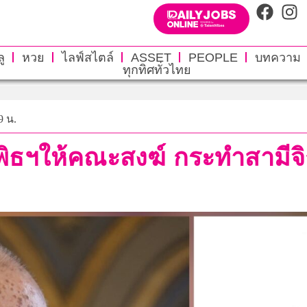
ู
หวย
ไลฟ์สไตล์
ASSET
PEOPLE
บทความ
ทุกทิศทั่วไทย
9 น.
พิธฯให้คณะสงฆ์ กระทำสามีจ