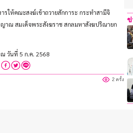
หารให้คณะสงฆ์เข้าถวายสักการะ กระทำสามีจิ
ข
ตญาณ สมเด็จพระสังฆราช สกลมหาสังฆปริณายก 
 วันที่ 5 ก.ค. 2568 
2 ครั้ง