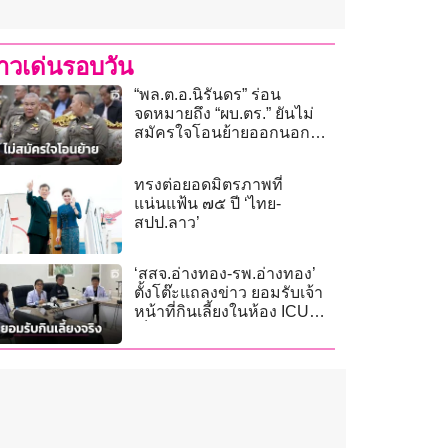
่าวเด่นรอบวัน
“พล.ต.อ.นิรันดร” ร่อน
จดหมายถึง “ผบ.ตร.” ยันไม่
สมัครใจโอนย้ายออกนอก
หน่วย
ทรงต่อยอดมิตรภาพที่
แน่นแฟ้น ๗๕ ปี ‘ไทย-
สปป.ลาว’
‘สสจ.อ่างทอง-รพ.อ่างทอง’
ตั้งโต๊ะแถลงข่าว ยอมรับเจ้า
หน้าที่กินเลี้ยงในห้อง ICU
เด็กจริง