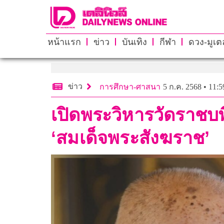
หน้าแรก
ข่าว
บันเทิง
กีฬา
ดวง-มูเตล
ข่าว
การศึกษา-ศาสนา
5 ก.ค. 2568 • 11:5
เปิดพระวิหารวัดราชบ
‘สมเด็จพระสังฆราช’​