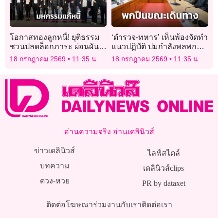
โอกาสทองลูกหนี้! ยุติธรรม
‘ตำรวจ-ทหาร’ เห็นพ้องจัดทำ
ชวนปลดล็อกภาระ ผ่อนผัน-
แนวปฏิบัติ ปมกำลังพลพกพา
ลดดอก-งดฟ้อง ในงาน
อาวุธปืนระหว่างเดินทาง
18 กรกฎาคม 2569
11:35 น.
18 กรกฎาคม 2569
11:35 น.
มหกรรมแก้หนี้ จ.เพชรบุรี
อ่านความจริง อ่านเดลินิวส์
ข่าวเดลินิวส์
ไลฟ์สไตล์
บทความ
เดลินิวส์clips
ดวง-หวย
PR by dataxet
ติดต่อโฆษณา
ร่วมงานกับเรา
ติดต่อเรา