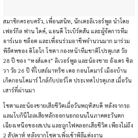
สมาชิกครอบครัว, เพื่อนสนิท, นักเตะลิเวอร์พูล นำโดย 
เฟอร์กิล ฟาน ไดค์, แอนดี โรเบิร์ตสัน และผู้จัดการทีม 
อาร์เนอ ชล็อต และเพื่อนร่วมอาชีพจำนวนมาก มาร่วม
พิธีศพของ ดิโอโก โชตา กองหน้าทีมชาติโปรตุเกส วัย 
28 ปี ของ “หงส์แดง” ลิเวอร์พูล และน้องชาย อังเดร ซิล
วา วัย 26 ปี ที่โบสถ์มาทริซ เดอ กอนโดมาร์ เมืองบ้าน
เกิดกอนโดมาร์ ใกล้กับปอร์โต ประเทศโปรตุเกส เมื่อวัน
เสาร์ที่ผ่านมา
โชตาและน้องชายเสียชีวิตเมื่อวันพฤหัสบดี หลังจากรถ
แลมโบกินีไถลเสียหลักออกนอกถนนในภาคตะวันตก
เฉียงเหนือของสเปน และถูกไฟคลอกเสียชีวิต เพียงไม่ถึง 
2 สัปดาห์ หลังจากโชตาเพิ่งเข้าพิธีแต่งงาน 