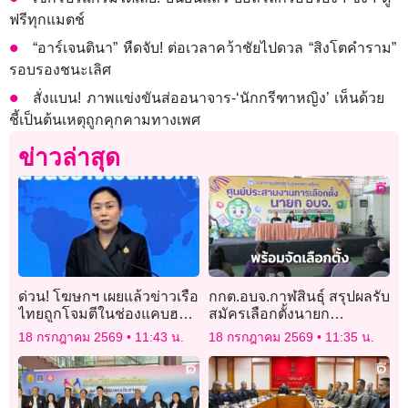
ฟรีทุกแมตช์
“อาร์เจนตินา” หืดจับ! ต่อเวลาคว้าชัยไปดวล “สิงโตคำราม”
รอบรองชนะเลิศ
สั่งแบน! ภาพแข่งขันส่ออนาจาร-‘นักกรีฑาหญิง’ เห็นด้วย
ชี้เป็นต้นเหตุถูกคุกคามทางเพศ
ข่าวล่าสุด
ด่วน! โฆษกฯ เผยแล้วข่าวเรือ
กกต.อบจ.กาฬสินธุ์ สรุปผลรับ
ไทยถูกโจมตีในช่องแคบฮอร์
สมัครเลือกตั้งนายก
มุซ เป็นเรือสัญชาติไทยไหม?
อบจ.กาฬสินธุ์ พร้อมเดินหน้า
18 กรกฎาคม 2569
11:43 น.
18 กรกฎาคม 2569
11:35 น.
จัดเลือกตั้ง