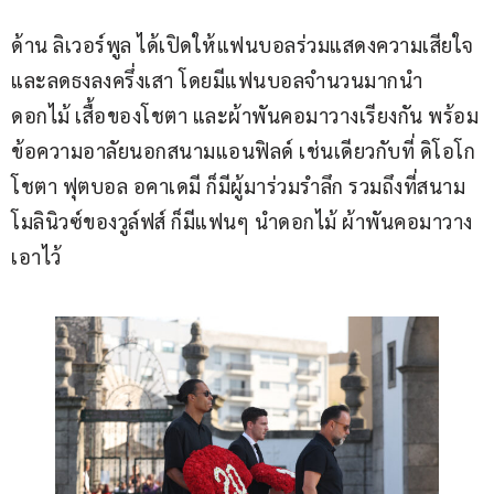
ด้าน ลิเวอร์พูล ได้เปิดให้แฟนบอลร่วมแสดงความเสียใจ
และลดธงลงครึ่งเสา โดยมีแฟนบอลจำนวนมากนำ
ดอกไม้ เสื้อของโชตา และผ้าพันคอมาวางเรียงกัน พร้อม
ข้อความอาลัยนอกสนามแอนฟิลด์ เช่นเดียวกับที่ ดิโอโก 
โชตา ฟุตบอล อคาเดมี ก็มีผู้มาร่วมรำลึก รวมถึงที่สนาม
โมลินิวซ์ของวูล์ฟส์ ก็มีแฟนๆ นำดอกไม้ ผ้าพันคอมาวาง
เอาไว้