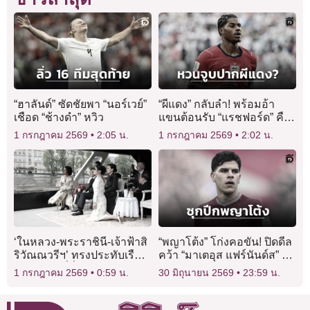
“ฮาลันด์” ซัดชัยพา “นอร์เวย์”
“ผีแดง” กลับลำ! พร้อมอ้า
เชือด “ช้างดำ” หวิว
แขนต้อนรับ “แรชฟอร์ด” คืน
สู่ทีม
1 กรกฎาคม 2569
2:05 น.
1 กรกฎาคม 2569
2:02 น.
‘ในหลวง-พระราชินี-เจ้าฟ้าสิ
“พญาโต้ง” โก่งคอขัน! ปิดดีล
ริวัณณวรีฯ’ ทรงประทับเรือ
คว้า “มาเตอุส แฟร์นันด์ส” 85
ไฟฟ้าพระที่นั่ง ฟังบรรยาย
ล้านปอนด์
1 กรกฎาคม 2569
0:59 น.
30 มิถุนายน 2569
23:59 น.
การอนุรักษ์ระบบนิเวศ ‘แม่
น้ำแซน’