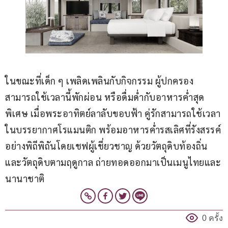
ในขณะที่เด็ก ๆ เพลิดเพลินกับกิจกรรม ผู้ปกครอง
สามารถใช้เวลานี้พักผ่อน หรือดื่มด่ำกับอาหารค่ำสุด
พิเศษ เมื่อพระอาทิตย์ลาลับขอบฟ้า คู่รักสามารถใช้เวลา
ในบรรยากาศโรแมนติก พร้อมอาหารค่ำรสเลิศที่รังสรรค์
อย่างพิถีพิถันโดยเชฟผู้เชี่ยวชาญ ด้วยวัตถุดิบท้องถิ่น
และวัตถุดิบตามฤดูกาล ถ่ายทอดออกมาเป็นเมนูไทยและ
นานาชาติ
0 ครั้ง