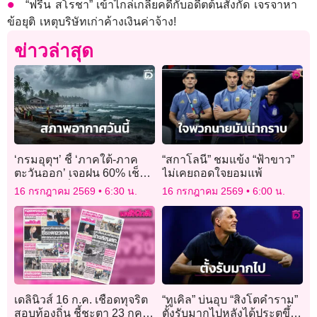
“ฟรีน สโรชา” เข้าไกล่เกลี่ยคดีกับอดีตต้นสังกัด เจรจาหา
ข้อยุติ เหตุบริษัทเก่าค้างเงินค่าจ้าง!
ข่าวล่าสุด
‘กรมอุตุฯ’ ชี้ ‘ภาคใต้-ภาค
“สกาโลนี” ชมแข้ง “ฟ้าขาว”
ตะวันออก’ เจอฝน 60% เช็ก
ไม่เคยถอดใจยอมแพ้
35 จังหวัดทั่วไทยฝนฟ้า
16 กรกฎาคม 2569
6:30 น.
16 กรกฎาคม 2569
6:00 น.
คะนอง
เดลินิวส์ 16 ก.ค. เชือดทุจริต
“ทูเคิล” บ่นอุบ “สิงโตคำราม”
สอบท้องถิ่น ชี้ชะตา 23 กค.
ตั้งรับมากไปหลังได้ประตูขึ้น