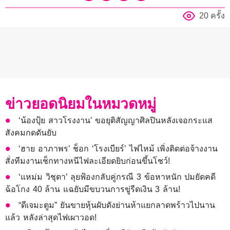
20 ครั้ง
ข่าวยอดนิยมในหมวดหมู่
‘น้องปุ้ย สาวโรงงาน’ ขอยุติสัญญาศิลปินหลังเจอกระแส
สังคมกดดันยับ
‘ฮาย อาภาพร’ ช็อก ‘โรงเบียร์’ ไฟไหม้ เพิ่งติดต่อจ้างงาน
สั่งทีมงานเช็กทางหนีไฟละเอียดยิบก่อนขึ้นโชว์!
‘แหม่ม วิชุดา’ ลุยฟ้องกลับคู่กรณี 3 ข้อหาหนัก ปมยัดคดี
ฉ้อโกง 40 ล้าน แฉยับมีขบวนการขู่รีดเงิน 3 ล้าน!
“ดีเจมะตูม” ยันขายหุ้นผับดังย่านห้าแยกลาดพร้าวไปนาน
แล้ว หลังล่าสุดไฟเผาวอด!