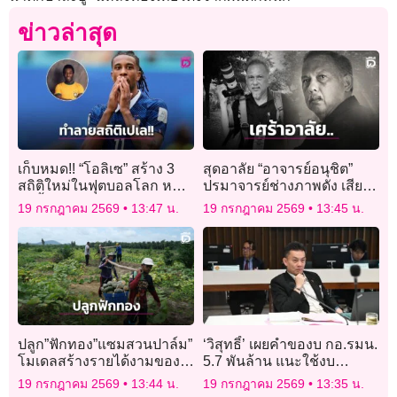
ข่าวล่าสุด
เก็บหมด!! “โอลิเซ” สร้าง 3
สุดอาลัย “อาจารย์อนุชิต”
สถิติใหม่ในฟุตบอลโลก หนึ่ง
ปรมาจารย์ช่างภาพดัง เสีย
ในนั้นทำลายสถิติแอสซิสต์
ชีวิตในเหตุไฟไหม้พร้อม
19 กรกฎาคม 2569
13:47 น.
19 กรกฎาคม 2569
13:45 น.
ของ “เปเล”
ภรรยาและแมว
ปลูก”ฟักทอง”แซมสวนปาล์ม”
‘วิสุทธิ์’ เผยคำของบ กอ.รมน.
โมเดลสร้างรายได้งามของ
5.7 พันล้าน แนะใช้งบ
เกษตรกรตรัง
ประชาสัมพันธ์ สร้างความ
19 กรกฎาคม 2569
13:44 น.
19 กรกฎาคม 2569
13:35 น.
เข้าใจชายแดนใต้