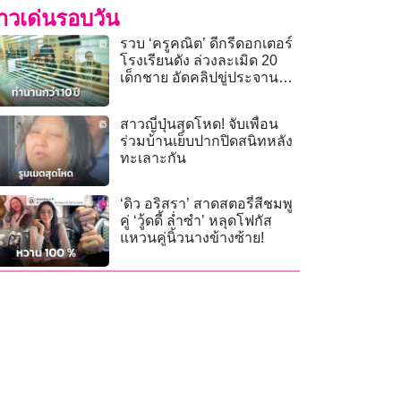
่าวเด่นรอบวัน
รวบ ‘ครูคณิต’ ดีกรีดอกเตอร์
โรงเรียนดัง ล่วงละเมิด 20
เด็กชาย อัดคลิปขู่ประจาน
นานนับ 10 ปี
สาวญี่ปุ่นสุดโหด! จับเพื่อน
ร่วมบ้านเย็บปากปิดสนิทหลัง
ทะเลาะกัน
‘ดิว อริสรา’ สาดสตอรี่สีชมพู
คู่ ‘วู้ดดี้ ล่ำซำ’ หลุดโฟกัส
แหวนคู่นิ้วนางข้างซ้าย!