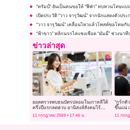
“ทรัมป์” ยันเป็นคนขอให้ “ฟีฟ่า” ทบทวนโทษแบ
เปิดประวัติ “วาว จารุวัฒน์” จากนักแสดงตัวประ
“วาว จารุวัฒน์” เคลื่อนไหวแล้วโพสต์ขอโทษกับส
“ฟ้าขาว” พลิกนรกไล่แซงเชือด “มัมมี่” ช่วงนาท
ข่าวล่าสุด
ยอดตรวจพบธนบัตรปลอมในเกาหลีใต้
“กูร์กตั
ครึ่งปีแรกลดฮวบ อานิสงส์สังคมไร้
ขึ้นแน่
เงินสด
เกมกับ
11 กรกฎาคม 2569
17:46 น.
11 กรก