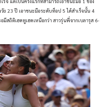
เร็จ แต่เป็นครั้งแรกที่สามารถเอาชนะมือ 1 ของ
ววัย 23 ปี เอาชนะมือระดับท็อป 5 ได้สำเร็จนั้น 4 
ีสถิติเฮดทูเฮดเหนือกว่า สาวรุ่นพี่จากเบลารุส 6-