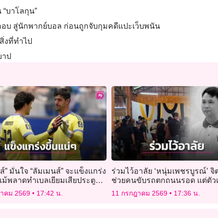
น “บาโลกุน”
กอบ สู่นักพากย์บอล ก่อนถูกจับกุมคดีแปะเว็บพนัน
ิ่งที่ทำไป
ีบาป
วส์” มั่นใจ “ลัมเมนส์” จะแข็งแกร่ง
ร่วมไว้อาลัย ‘หนุ่มเพชรบูรณ์’ จ
 แม้พลาดทำเบลเยียมเสียประตู
ช่วยคนขับรถตกถนนรอด แต่ตัว
สเปน
ร้ายถูกรถอีกคันชนดับ
ฎาคม 2569
17:42 น.
11 กรกฎาคม 2569
17:36 น.