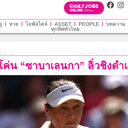
ู
หวย
ไลฟ์สไตล์
ASSET
PEOPLE
บทความ
ทุกทิศทั่วไทย
กโค่น “ซาบาเลนกา” ลิ่วชิง