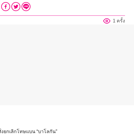
1 ครั้ง
สั่งยกเลิกโทษแบน “บาโลกัน”