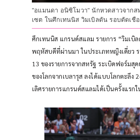
"อแมนดา อนิซิโมวา" นักหวดสาวจากสหรั
เซต ในศึกเทนนิส วิมเบิลดัน รอบตัดเชื
ศึกเทนนิส แกรนด์สแลม รายการ “วิมเบิลด
พฤหัสบดีที่ผ่านมา ในประเภทหญิงเดี่ยว
13 ของรายการจากสหรัฐ ระเบิดฟอร์มสุดย
ของโลกจากเบลารุส ลงได้แบบโลกตะลึง 2-1 
เลิศรายการแกรนด์สแลมได้เป็นครั้งแรกใ