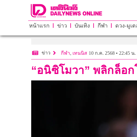
หน้าแรก
ข่าว
บันเทิง
กีฬา
ดวง-มูเตล
ข่าว
กีฬา
,
เทนนิส
10 ก.ค. 2568 • 22:45 น.
“อนิซิโมวา” พลิกล็อ