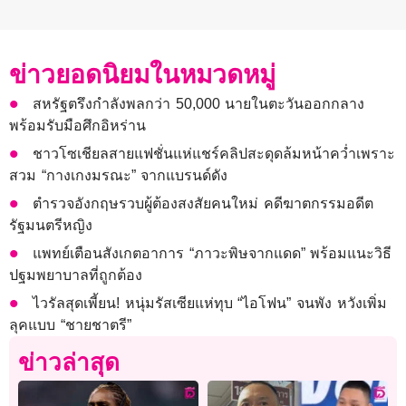
ข่าวยอดนิยมในหมวดหมู่
สหรัฐตรึงกำลังพลกว่า 50,000 นายในตะวันออกกลาง
พร้อมรับมือศึกอิหร่าน
ชาวโซเชียลสายแฟชั่นแห่แชร์คลิปสะดุดล้มหน้าคว่ำเพราะ
สวม “กางเกงมรณะ” จากแบรนด์ดัง
ตำรวจอังกฤษรวบผู้ต้องสงสัยคนใหม่ คดีฆาตกรรมอดีต
รัฐมนตรีหญิง
แพทย์เตือนสังเกตอาการ “ภาวะพิษจากแดด” พร้อมแนะวิธี
ปฐมพยาบาลที่ถูกต้อง
ไวรัลสุดเพี้ยน! หนุ่มรัสเซียแห่ทุบ “ไอโฟน” จนพัง หวังเพิ่ม
ลุคแบบ “ชายชาตรี”
ข่าวล่าสุด