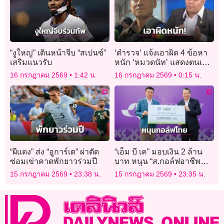
“งูใหญ่” เดินหน้าจีบ “สเปนซ์”
‘ตำรวจ’ แจ้งเอาผิด 4 ข้อหา
เสริมแนวรับ
หนัก ‘หมวดนัท’ แสดงตนเป็น
เจ้าพนักงาน-ใช้วิทยุ-ไขข่าว
16 กรกฎาคม 2569
1:42 น.
16 กรกฎาคม 2569
0:15 น.
ลือ-เสื้อเกราะ
“ผีแดง” ส่ง “อูการ์เต” ผ่าตัด
“เอ็ม บี เค” มอบเงิน 2 ล้าน
ซ่อมเข่าคาดพักยาวร่วมปี
บาท หนุน “ส.กอล์ฟอาชีพ
ไทย” เพื่อร่วมพัฒนาวงการ
15 กรกฎาคม 2569
23:38 น.
15 กรกฎาคม 2569
23:35 น.
กอล์ฟไทย