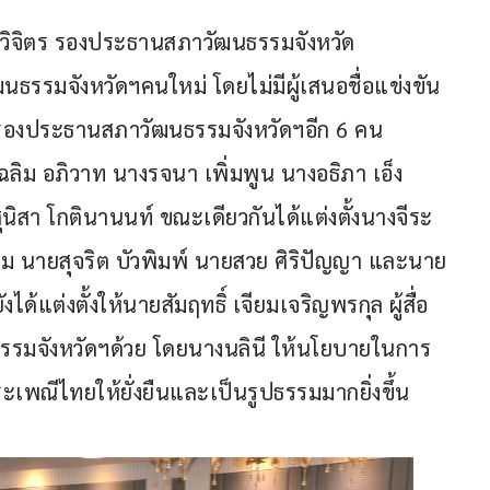
ชัยวิจิตร รองประธานสภาวัฒนธรรมจังหวัด
รรมจังหวัดฯคนใหม่ โดยไม่มีผู้เสนอชื่อแข่งขัน 
ั้งรองประธานสภาวัฒนธรรมจังหวัดฯอีก 6 คน 
ลิม อภิวาท นางรจนา เพิ่มพูน นางอธิภา เอ็ง
ิสา โกตินานนท์ ขณะเดียวกันได้แต่งตั้งนางจีระ
รม นายสุจริต บัวพิมพ์ นายสวย ศิริปัญญา และนาย
ได้แต่งตั้งให้นายสัมฤทธิ์ เจียมเจริญพรกุล ผู้สื่อ
นธรรมจังหวัดฯด้วย โดยนางนลินี ให้นโยบายในการ
ะเพณีไทยให้ยั่งยืนและเป็นรูปธรรมมากยิ่งขึ้น