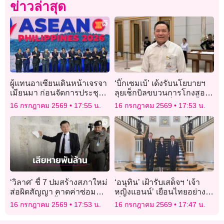
ข่าวล่าสุด
ผู้แทนอาเซียนเดินหน้าเจรจา
‘บิ๊กเซมเบ้’ เด้งรับนโยบายฯ
เมียนมา ก่อนจัดการประชุม
ลุยเช็กบิลขบวนการโกงสอบ
รัฐมนตรีต่างประเทศ
ข้าราชการท้องถิ่น พรุ่งนี้
16 กรกฎาคม 2569
17:55 น.
16 กรกฎาคม 2569
17:53 น.
ล็อตแรก 3,000 ราย
‘วิลาศ’ ชี้ 7 ปมสร้างสภาใหม่
‘อนุทิน’ เฝ้ารับเสด็จฯ ‘เจ้า
ส่อผิดสัญญา คาดค่าซ่อม
หญิงแอนน์’ เยือนไทยอย่าง
ทะลุพันล้าน จี้เรียกผู้รับเหมา
เป็นทางการ ถกจับมือสหราช
16 กรกฎาคม 2569
17:53 น.
16 กรกฎาคม 2569
17:47 น.
แก้ไข
อาณาจักร รับมือโรคอุบัติ
ใหม่-โรคระบาดอนาคต