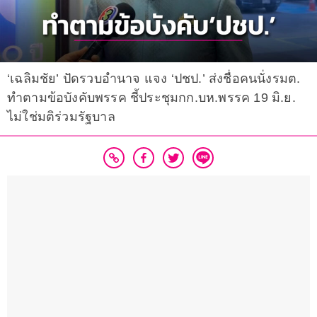
‘เฉลิมชัย’ ปัดรวบอำนาจ แจง ‘ปชป.’ ส่งชื่อคนนั่งรมต.
ทำตามข้อบังคับพรรค ชี้ประชุมกก.บห.พรรค 19 มิ.ย.
ไม่ใช่มติร่วมรัฐบาล