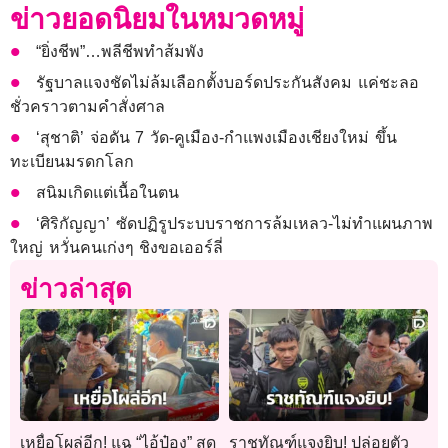
ข่าวยอดนิยมในหมวดหมู่
“ยิ่งชีพ”…พลีชีพทำส้มพัง
รัฐบาลแจงชัดไม่ล้มเลือกตั้งบอร์ดประกันสังคม แค่ชะลอ
ชั่วคราวตามคำสั่งศาล
‘สุชาติ’ จ่อดัน 7 วัด-คูเมือง-กำแพงเมืองเชียงใหม่ ขึ้น
ทะเบียนมรดกโลก
สนิมเกิดแต่เนื้อในตน
‘ศิริกัญญา’ ซัดปฏิรูประบบราชการล้มเหลว-ไม่ทำแผนภาพ
ใหญ่ หวั่นคนเก่งๆ ชิงขอเออร์ลี่
ข่าวล่าสุด
เหยื่อโผล่อีก! แฉ “ไอ้ป๋อง” สุด
ราชทัณฑ์แจงยิบ! ปล่อยตัว