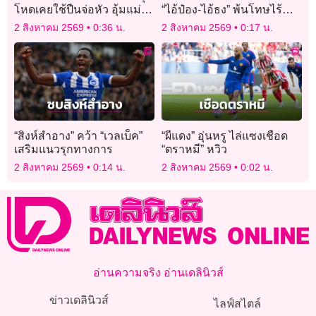
โหดเคยใช้ปืนจ่อหัว อุ้มแม่
“ไอ้ป๋อง-ไอ้ธง” พ้นโทษไร้
หวังพาไปฝังดินเขาชีจรรย์
สิทธิพิเศษ ใช้กฎหมาย JSOC
2 สิงหาคม 2569
0:36 น.
2 สิงหาคม 2569
0:17 น.
เฝ้าระวัง
“สิงห์สำอาง” คว้า “เวลเบ็ค”
“ผีแดง” อุ่นหรู ไล่แซงเชือด
เสริมแนวรุกทางการ
“ตราหมี” หวิว
2 สิงหาคม 2569
0:14 น.
2 สิงหาคม 2569
0:02 น.
อ่านความจริง อ่านเดลินิวส์
ข่าวเดลินิวส์
ไลฟ์สไตล์