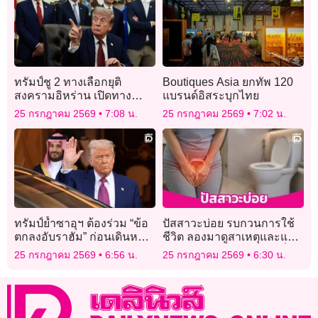
ทรัมป์ชู 2 ทางเลือกยุติ
Boutiques Asia ยกทัพ 120
สงครามอิหร่าน เปิดทาง
แบรนด์อิสระบุกไทย
เจรจาหรือปฏิบัติการทหาร
25 กรกฎาคม 2569
7:08 น.
25 กรกฎาคม 2569
7:02 น.
ต่อไป
ทรัมป์ย้ำซาอุฯ ต้องร่วม “ข้อ
ปัสสาวะบ่อย รบกวนการใช้
ตกลงอับราฮัม” ก่อนเดินหน้า
ชีวิต ลองมาดูสาเหตุและแก้
ดีลนิวเคลียร์กับสหรัฐ
ปัญหา แม้แต่สภาพจิตใจก็มี
25 กรกฎาคม 2569
6:56 น.
25 กรกฎาคม 2569
6:30 น.
ส่วน