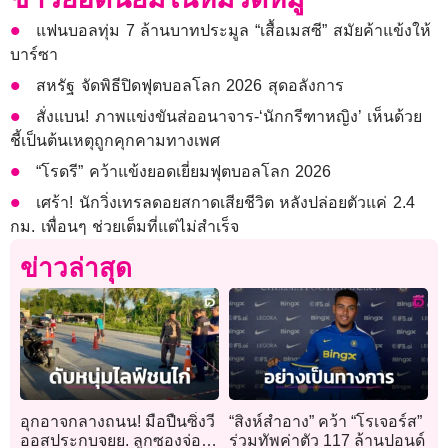
แฟนบอลทุ่ม 7 ล้านบาทประมูล “เสื้อเมสซี” สมัยค้าแข้งให้
บาร์ซา
สหรัฐ จัดพิธีปิดฟุตบอลโลก 2026 สุดอลังการ
สั่งแบน! ภาพแข่งขันส่ออนาจาร-‘นักกรีฑาหญิง’ เห็นด้วย
ชี้เป็นต้นเหตุถูกคุกคามทางเพศ
“โรดรี” คว้าแข้งยอดเยี่ยมฟุตบอลโลก 2026
เศร้า! นักวิ่งเทรลดอยสกาดเสียชีวิต หลังปล่อยตัวแค่ 2.4
กม. เพื่อนๆ ช่วยเต็มที่แต่ไม่สำเร็จ
ข่าวล่าสุด
อุกอาจกลางถนน! มือปืนซิ่งวี
“สิงห์สำอาง” คว้า “โรเจอร์ส”
ออสประกบจยย. ลูกซองจ่อยิง
ร่วมทัพค่าตัว 117 ล้านปอนด์