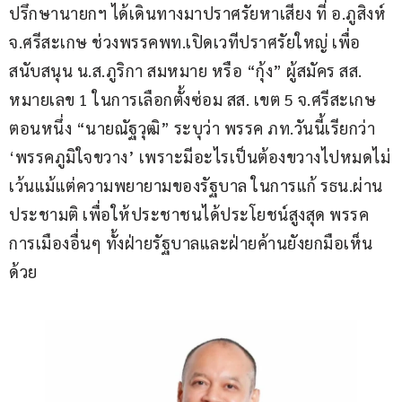
ปรึกษานายกฯ ได้เดินทางมาปราศรัยหาเสียง ที่ อ.ภูสิงห์ 
จ.ศรีสะเกษ ช่วงพรรคพท.เปิดเวทีปราศรัยใหญ่ เพื่อ
สนับสนุน น.ส.ภูริกา สมหมาย หรือ “กุ้ง” ผู้สมัคร สส. 
หมายเลข 1 ในการเลือกตั้งซ่อม สส. เขต 5 จ.ศรีสะเกษ 
ตอนหนึ่ง “นายณัฐวุฒิ” ระบุว่า พรรค ภท.วันนี้เรียกว่า 
‘พรรคภูมิใจขวาง’ เพราะมีอะไรเป็นต้องขวางไปหมดไม่
เว้นแม้แต่ความพยายามของรัฐบาล ในการแก้ รธน.ผ่าน
ประชามติ เพื่อให้ประชาชนได้ประโยชน์สูงสุด พรรค
การเมืองอื่นๆ ทั้งฝ่ายรัฐบาลและฝ่ายค้านยังยกมือเห็น
ด้วย