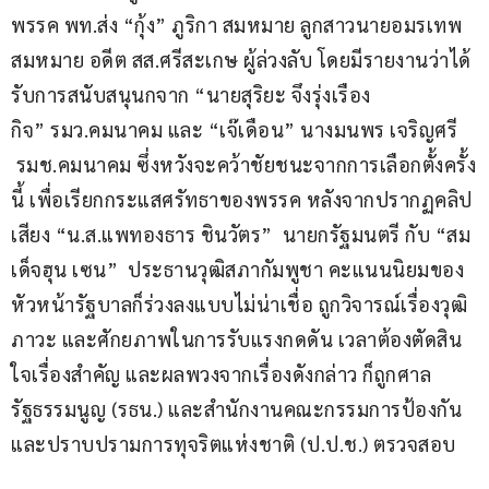
พรรค พท.ส่ง “กุ้ง” ภูริกา สมหมาย ลูกสาวนายอมรเทพ 
สมหมาย อดีต สส.ศรีสะเกษ ผู้ล่วงลับ โดยมีรายงานว่าได้
รับการสนับสนุนกจาก “นายสุริยะ จึงรุ่งเรือง
กิจ” รมว.คมนาคม และ “เจ๊เดือน” นางมนพร เจริญศรี 
 รมช.คมนาคม ซึ่งหวังจะคว้าชัยชนะจากการเลือกตั้งครั้ง
นี้ เพื่อเรียกกระแสศรัทธาของพรรค หลังจากปรากฏคลิป
เสียง “น.ส.แพทองธาร ชินวัตร”  นายกรัฐมนตรี กับ “สม
เด็จฮุน เซน”  ประธานวุฒิสภากัมพูชา คะแนนนิยมของ
หัวหน้ารัฐบาลก็ร่วงลงแบบไม่น่าเชื่อ ถูกวิจารณ์เรื่องวุฒิ
ภาวะ และศักยภาพในการรับแรงกดดัน เวลาต้องตัดสิน
ใจเรื่องสำคัญ และผลพวงจากเรื่องดังกล่าว ก็ถูกศาล
รัฐธรรมนูญ (รธน.) และสำนักงานคณะกรรมการป้องกัน
และปราบปรามการทุจริตแห่งชาติ (ป.ป.ช.) ตรวจสอบ