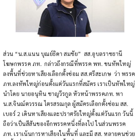
ส่วน “น.ส.แนน บุณย์ธิดา สมชัย”  สส.อุบลราชธานี 
โฆษกพรรค ภท.  กล่าวถึงกรณีที่พรรค พท. ขนทัพใหญ่
ลงพื้นที่ช่วยหาเสียงเลือกตั้งซ่อม สส.ศรีสะเกษ  ว่า พรรค 
ภท.ลงทัพใหญ่ก่อนตั้งแต่วันแรกที่สมัคร เราเป็นทัพใหญ่
นำโดย นายอนุทิน ชาญวีรกูล หัวหน้าพรรคภท. พา 
น.ส.จินณ์ตวรรณ ไตรสรณกุล ผู้สมัครเลือกตั้งซ่อม สส. 
เบอร์ 2 เดินหาเสียงและปราศรัยใหญ่ตั้งแต่วันแรก วันนี้
ถือว่าเป็นสีสันของอีกพรรคหนึ่งที่ลงไป ในส่วนพรรค 
ภท. เราเน้นการหาเสียงในพื้นที่ และมี สส. หลายคนช่วย