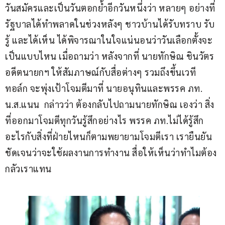
วันสมัครและเป็นวันตอกย้ำอีกวันหนึ่งว่า หลายๆ อย่างที่
รัฐบาลได้ทำพลาดในช่วงหลังๆ ชาวบ้านได้รับทราบ รับ
รู้ และได้เห็น ได้พิจารณาในใจแน่นอนว่าวันเลือกตั้งจะ
เป็นแบบไหน เมื่อถามว่า หลังจากที่ นายทักษิณ ชินวัตร 
อดีตนายกฯ ให้สัมภาษณ์กับสื่อต่างๆ รวมถึงขึ้นเวที
ทอล์ก จะพุ่งเป้าโจมตีมาที่ นายอนุทินและพรรค ภท.  
น.ส.แนน  กล่าวว่า ต้องกลับไปถามนายทักษิณ เองว่า สิ่ง
ที่ออกมาโจมตีทุกวันรู้สึกอย่างไร พรรค ภท.ไม่ได้รู้สึก
อะไรกับสิ่งที่ฝ่ายไหนก็ตามพยายามโจมตีเรา เรายืนยัน
ชัดเจนว่าจะใช้ผลงานการทำงาน สื่อให้เห็นว่าทำไมต้อง
กลัวเราแทน