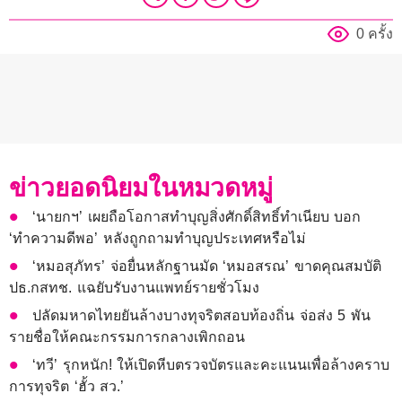
0 ครั้ง
ข่าวยอดนิยมในหมวดหมู่
‘นายกฯ’ เผยถือโอกาสทำบุญสิ่งศักดิ์สิทธิ์ทำเนียบ บอก
‘ทำความดีพอ’ หลังถูกถามทำบุญประเทศหรือไม่
‘หมอสุภัทร’ จ่อยื่นหลักฐานมัด ‘หมอสรณ’ ขาดคุณสมบัติ
ปธ.กสทช. แฉยับรับงานแพทย์รายชั่วโมง
ปลัดมหาดไทยยันล้างบางทุจริตสอบท้องถิ่น จ่อส่ง 5 พัน
รายชื่อให้คณะกรรมการกลางเพิกถอน
‘ทวี’ รุกหนัก! ให้เปิดหีบตรวจบัตรและคะแนนเพื่อล้างคราบ
การทุจริต ‘ฮั้ว สว.’