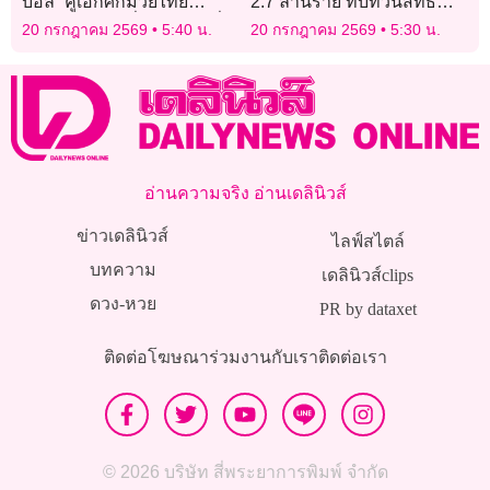
บอล” คู่เอกศึกมวยไทย
2.7 ล้านราย ทบทวนสิทธิ
พันธมิตร ทรูวิชั่นส์ ยิงสด ค่ำ
บัตรสวัสดิภารแห่งรัฐ
20 กรกฎาคม 2569
5:40 น.
20 กรกฎาคม 2569
5:30 น.
วันจันทร์นี้!
อ่านความจริง อ่านเดลินิวส์
ข่าวเดลินิวส์
ไลฟ์สไตล์
บทความ
เดลินิวส์clips
ดวง-หวย
PR by dataxet
ติดต่อโฆษณา
ร่วมงานกับเรา
ติดต่อเรา
© 2026 บริษัท สี่พระยาการพิมพ์ จำกัด