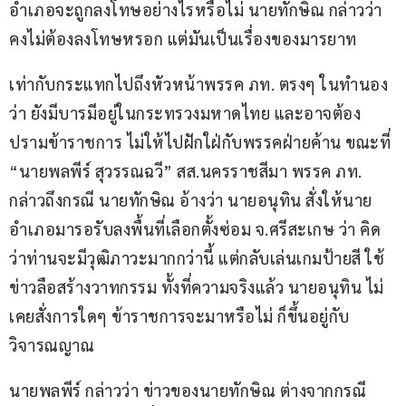
อำเภอจะถูกลงโทษอย่างไรหรือไม่ นายทักษิณ กล่าวว่า 
คงไม่ต้องลงโทษหรอก แต่มันเป็นเรื่องของมารยาท
เท่ากับกระแทกไปถึงหัวหน้าพรรค ภท. ตรงๆ ในทำนอง
ว่า ยังมีบารมีอยู่ในกระทรวงมหาดไทย และอาจต้อง
ปรามข้าราชการ ไม่ให้ไปฝักใฝ่กับพรรคฝ่ายค้าน ขณะที่ 
“นายพลพีร์ สุวรรณฉวี” สส.นครราชสีมา พรรค ภท. 
กล่าวถึงกรณี นายทักษิณ อ้างว่า นายอนุทิน สั่งให้นาย
อำเภอมารอรับลงพื้นที่เลือกตั้งซ่อม จ.ศรีสะเกษ ว่า คิด
ว่าท่านจะมีวุฒิภาวะมากกว่านี้ แต่กลับเล่นเกมป้ายสี ใช้
ข่าวลือสร้างวาทกรรม ทั้งที่ความจริงแล้ว นายอนุทิน ไม่
เคยสั่งการใดๆ ข้าราชการจะมาหรือไม่ ก็ขึ้นอยู่กับ
วิจารณญาณ 
นายพลพีร์ กล่าวว่า ข่าวของนายทักษิณ ต่างจากกรณี