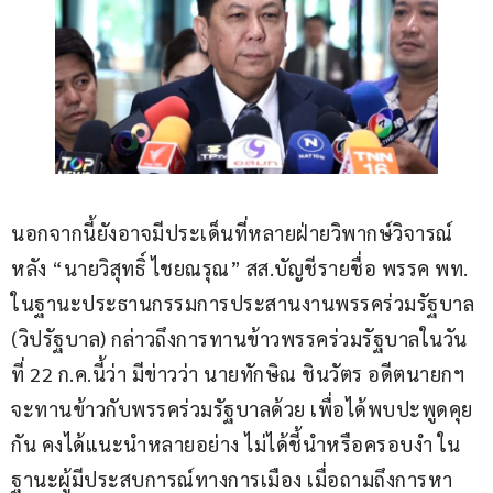
นอกจากนี้ยังอาจมีประเด็นที่หลายฝ่ายวิพากษ์วิจารณ์ 
หลัง “นายวิสุทธิ์ ไชยณรุณ” สส.บัญชีรายชื่อ พรรค พท. 
ในฐานะประธานกรรมการประสานงานพรรคร่วมรัฐบาล 
(วิปรัฐบาล) กล่าวถึงการทานข้าวพรรคร่วมรัฐบาลในวัน
ที่ 22 ก.ค.นี้ว่า มีข่าวว่า นายทักษิณ ชินวัตร อดีตนายกฯ 
จะทานข้าวกับพรรคร่วมรัฐบาลด้วย เพื่อได้พบปะพูดคุย
กัน คงได้แนะนำหลายอย่าง ไม่ได้ชี้นำหรือครอบงำ ใน
ฐานะผู้มีประสบการณ์ทางการเมือง เมื่อถามถึงการหา