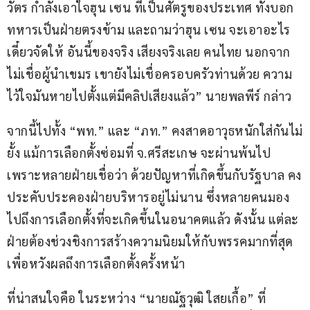
วัตร กำลังเอาใจฮุน เซน ที่เป็นศัตรูของประเทศ ทั้งบอก
ทหารเป็นฝ่ายตรงข้าม และถามว่าฮุน เซน จะเอาอะไร 
เดี๋ยวจัดให้ อันนี้ของจริง เสียงจริงเลย คนไทย นอกจาก
ไม่เชื่อผู้นำเขมร เขายังไม่เชื่อครอบครัวท่านด้วย ความ
ไว้ใจมันหายไปตั้งแต่มีคลิปเสียงแล้ว” นายพลพีร์ กล่าว
จากนี้ไปทั้ง “พท.” และ “ภท.” คงสาดอาวุธหนักใส่กันไม่
ยั้ง แม้การเลือกตั้งซ่อมที่ จ.ศรีสะเกษ จะผ่านพ้นไป 
เพราะหลายฝ่ายเชื่อว่า ด้วยปัญหาที่เกิดขึ้นกับรัฐบาล คง
ประคับประคองฝ่ายบริหารอยู่ไม่นาน ซึ่งหลายคนมอง
ไปถึงการเลือกตั้งที่จะเกิดขึ้นในอนาคตแล้ว ดังนั้น แต่ละ
ฝ่ายต้องช่วงชิงการสร้างความนิยมให้กับพรรคมากที่สุด 
เพื่อหวังผลถึงการเลือกตั้งครั้งหน้า
ที่น่าสนใจคือ ในระหว่าง “นายณัฐวุฒิ ใสยเกื้อ” ที่