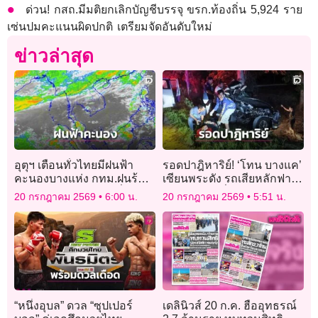
ด่วน! กสถ.มีมติยกเลิกบัญชีบรรจุ ขรก.ท้องถิ่น 5,924 ราย
เซ่นปมคะแนนผิดปกติ เตรียมจัดอันดับใหม่
ข่าวล่าสุด
อุตุฯ เตือนทั่วไทยมีฝนฟ้า
รอดปาฎิหาริย์! ‘โทน บางแค’
คะนองบางแห่ง กทม.ฝนร้อย
เซียนพระดัง รถเสียหลักฟาด
ละ 20 ชาวเรือระวังคลื่นลม
ต้นไม้พลิกคว่ำพังยับ
20 กรกฎาคม 2569
6:00 น.
20 กรกฎาคม 2569
5:51 น.
แรง
“หนึ่งอุบล” ดวล “ซุปเปอร์
เดลินิวส์ 20 ก.ค. ฮืออุทธรณ์