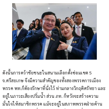
ดังนั้นการคว้าชัยชนะในสนามเลือกตั้งซ่อมเขต 5 
จ.ศรีสะเกษ จึงมีความสำคัญของทั้งสองพรรคการเมือง 
พรรค พท.ก็ต้องรักษาที่นั่งไว้ ท่ามกลางวิกฤติศรัทธา และ
อยู่ในภาวะเสียงปริ่มน้ำ ส่วน ภท. ก็หวังจะสร้างความ
มั่นใจให้สมาชิกพรรค แม้จะอยู่ในสภาพพรรคฝ่ายค้าน 