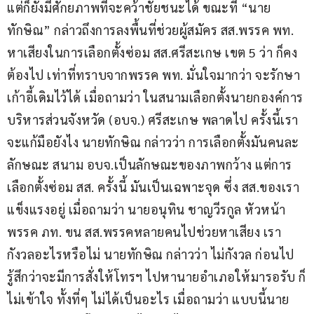
แต่ก็ยังมีศักยภาพที่จะคว้าชัยชนะได้ ขณะที่ “นาย
ทักษิณ” กล่าวถึงการลงพื้นที่ช่วยผู้สมัคร สส.พรรค พท. 
หาเสียงในการเลือกตั้งซ่อม สส.ศรีสะเกษ เขต 5 ว่า ก็คง
ต้องไป เท่าที่ทราบจากพรรค พท. มั่นใจมากว่า จะรักษา
เก้าอี้เดิมไว้ได้ เมื่อถามว่า ในสนามเลือกตั้งนายกองค์การ
บริหารส่วนจังหวัด (อบจ.) ศรีสะเกษ พลาดไป ครั้งนี้เรา
จะแก้มือยังไง นายทักษิณ กล่าวว่า การเลือกตั้งมันคนละ
ลักษณะ สนาม อบจ.เป็นลักษณะของภาพกว้าง แต่การ
เลือกตั้งซ่อม สส. ครั้งนี้ มันเป็นเฉพาะจุด ซึ่ง สส.ของเรา
แข็งแรงอยู่ เมื่อถามว่า นายอนุทิน ชาญวีรกูล หัวหน้า
พรรค ภท. ขน สส.พรรคหลายคนไปช่วยหาเสียง เรา
กังวลอะไรหรือไม่ นายทักษิณ กล่าวว่า ไม่กังวล ก่อนไป
รู้สึกว่าจะมีการสั่งให้โทรฯ ไปหานายอำเภอให้มารอรับ ก็
ไม่เข้าใจ ทั้งที่ๆ ไม่ได้เป็นอะไร เมื่อถามว่า แบบนี้นาย