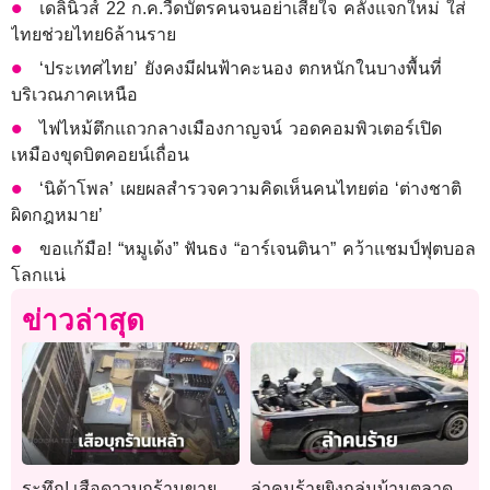
เดลินิวส์ 22 ก.ค.วืดบัตรคนจนอย่าเสียใจ คลังแจกใหม่ ใส่
ไทยช่วยไทย6ล้านราย
‘ประเทศไทย’ ยังคงมีฝนฟ้าคะนอง ตกหนักในบางพื้นที่
บริเวณภาคเหนือ
ไฟไหม้ตึกแถวกลางเมืองกาญจน์ วอดคอมพิวเตอร์เปิด
เหมืองขุดบิตคอยน์เถื่อน
‘นิด้าโพล’ เผยผลสำรวจความคิดเห็นคนไทยต่อ ‘ต่างชาติ
ผิดกฎหมาย’
ขอแก้มือ! “หมูเด้ง” ฟันธง “อาร์เจนตินา” คว้าแชมป์ฟุตบอล
โลกแน่
ข่าวล่าสุด
ระทึก! เสือดาวบุกร้านขาย
ล่าคนร้ายยิงถล่มบ้านตลาด