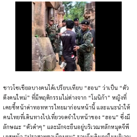
ชาวโซเชียลบางคนได้เปรียบเทียบ “ฮอน” ว่าเป็น “ตัว
ตึงคนใหม่” ที่มีพฤติกรรมไม่ต่างจาก “โมนิก้า” หญิงที่
เคยชี้หน้าด่าทอทหารไทยมาก่อนหน้านี้ และแนะนำให้
คนไทยที่เดินทางไปเที่ยวจดจำใบหน้าของ “ฮอน” ซึ่งมี
ลักษณะ “ตัวดำๆ” และมักจะยืนอยู่บริเวณหลักหมุดจีพี
เอสหน้า “ปราสาทตาเมือนธม” รวมถึงเดินอยู่ในบริเวณ