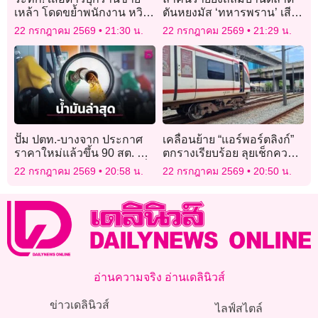
เหล้า โดดขย้ำพนักงาน หวิด
ตันหยงมัส ‘ทหารพราน’ เสีย
ดับคาร้าน
ชีวิต 5 ราย ชาวบ้านโดน
22 กรกฎาคม 2569
21:30 น.
22 กรกฎาคม 2569
21:29 น.
ลูกหลงเจ็บระนาว
ปั๊ม ปตท.-บางจาก ประกาศ
เคลื่อนย้าย “แอร์พอร์ตลิงก์”
ราคาใหม่แล้วขึ้น 90 สต. ทุก
ตกรางเรียบร้อย ลุยเช็กความ
ชนิดตาม กบน. แจงยิบเหตุที่
ปลอดภัย เปิดบริการปกติพรุ่ง
22 กรกฎาคม 2569
20:58 น.
22 กรกฎาคม 2569
20:50 น.
ต้องขึ้น
นี้
อ่านความจริง อ่านเดลินิวส์
ข่าวเดลินิวส์
ไลฟ์สไตล์