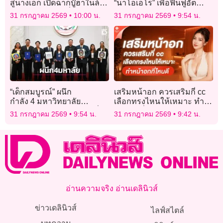
สู่นางเอก เปิดฉากบู๊ฮาในล้อ
“นาโอเอโร” เพื่อฟื้นฟูอัต
หนังดัง “อีเกรียนซิ่ง”
ลักษณ์ของชาติ
31 กรกฎาคม 2569
10:00 น.
31 กรกฎาคม 2569
9:54 น.
“เด็กสมบูรณ์” ผนึก
เสริมหน้าอก ควรเสริมกี่ cc
กำลัง 4 มหาวิทยาลัย
เลือกทรงไหนให้เหมาะ ทำ
ลง MOU หนุนผลิตภัณฑ์เพื่อ
หน้าอกที่ไหนดี
31 กรกฎาคม 2569
9:54 น.
31 กรกฎาคม 2569
9:42 น.
การศึกษา
อ่านความจริง อ่านเดลินิวส์
ข่าวเดลินิวส์
ไลฟ์สไตล์