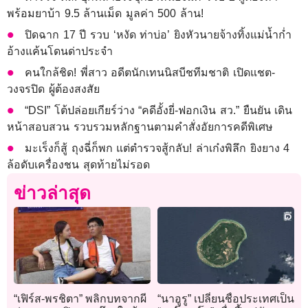
พร้อมยาบ้า 9.5 ล้านเม็ด มูลค่า 500 ล้าน!
ปิดฉาก 17 ปี รวบ ‘หงัด ท่าบ่อ’ ยิงหัวนายจ้างทิ้งแม่น้ำก่ำ
อ้างแค้นโดนด่าประจำ
คนใกล้ชิด! พี่สาว อดีตนักเทนนิสบีชทีมชาติ เปิดแชต-
วงจรปิด ผู้ต้องสงสัย
“DSI” โต้ปล่อยเกียร์ว่าง “คดีอั้งยี่-ฟอกเงิน สว.” ยืนยัน เดิน
หน้าสอบสวน รวบรวมหลักฐานตามคำสั่งอัยการคดีพิเศษ
มะเร็งก็สู้ ถุงฉี่ก็พก แต่ตำรวจสู้กลับ! ล่าเก๋งพิลึก ยิงยาง 4
ล้อดับเครื่องชน สุดท้ายไม่รอด
ข่าวล่าสุด
“เฟิร์ส-พรชิตา” พลิกบทจากผี
“นาอูรู” เปลี่ยนชื่อประเทศเป็น