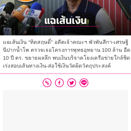
แฉเส้นเงิน “ทิดสฤษดิ์” อดีตเจ้าคณะฯ พัวพันสีกา-เศรษฐิ
นีปากน้ำโพ ตรวจเจอโครงการพุทธอุทยาน 100 ล้าน อืด
10 ปี ตร. ขยายผลลึก พบเงินบริจาคโยงเครือข่ายใกล้ชิด
เร่งสอบเส้นทางเงิน-ส่อใช้เงินวัดผิดวัตถุประสงค์