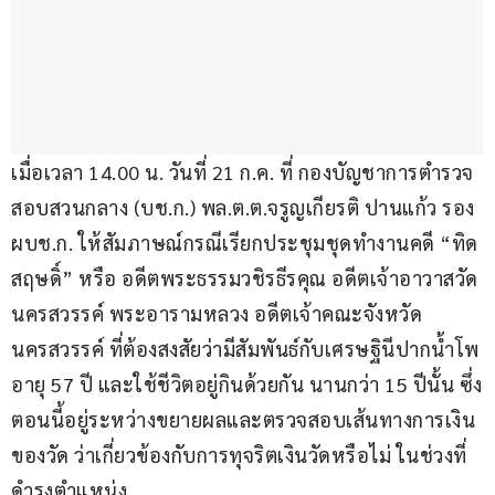
เมื่อเวลา 14.00 น. วันที่ 21 ก.ค. ที่ กองบัญชาการตำรวจ
สอบสวนกลาง (บช.ก.) พล.ต.ต.จรูญเกียรติ ปานแก้ว รอง 
ผบช.ก. ให้สัมภาษณ์กรณีเรียกประชุมชุดทำงานคดี “ทิด
สฤษดิ์” หรือ อดีตพระธรรมวชิรธีรคุณ อดีตเจ้าอาวาสวัด
นครสวรรค์ พระอารามหลวง อดีตเจ้าคณะจังหวัด
นครสวรรค์ ที่ต้องสงสัยว่ามีสัมพันธ์กับเศรษฐินีปากน้ำโพ 
อายุ 57 ปี และใช้ชีวิตอยู่กินด้วยกัน นานกว่า 15 ปีนั้น ซึ่ง
ตอนนี้อยู่ระหว่างขยายผลและตรวจสอบเส้นทางการเงิน
ของวัด ว่าเกี่ยวข้องกับการทุจริตเงินวัดหรือไม่ ในช่วงที่
ดำรงตำแหน่ง